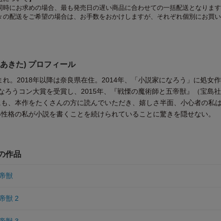
同時にお求めの場合、最も発売日の遅い商品に合わせての一括配送となります
々の配送をご希望の場合は、お手数をおかけしますが、それぞれ個別にお買い
 あきた) プロフィール
生まれ。2018年以降は奈良県在住。2014年、「小説家になろう」に処女
なろうコン大賞を受賞し、2015年、『戦慄の魔術師と五帝獣』（宝島
にも、本作をたくさんの方に読んでいただき、嬉しさ半面、小心者の私
い性格の私が小説を書くことを続けられていることに驚きを隠せない。
他の作品
帝獣
獣 2