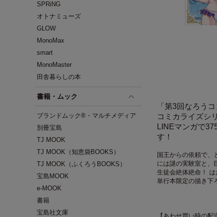
SPRiNG
オトナミューズ
GLOW
MonoMax
smart
MonoMaster
田舎暮らしの本
書籍・ムック
「第3回なろう
ブランドムック®・マルチメディア
コミカライズシリ
LINEマンガで
別冊宝島
す！
TJ MOOK
TJ MOOK（知恵袋BOOKS）
国王からの依頼で、
には謎の実験室と、巨
TJ MOOK（ふくろうBOOKS）
生徒会絶体絶命！ は
宝島MOOK
単行本限定の描き下
e-MOOK
書籍
宝島社文庫
【あわせ買い時の配