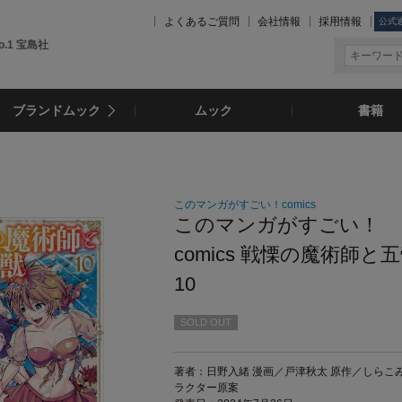
よくあるご質問
会社情報
採用情報
公式
.1 宝島社
ブランドムック
ムック
書籍
このマンガがすごい！comics
このマンガがすごい！
comics 戦慄の魔術師と
10
SOLD OUT
著者：日野入緒 漫画／戸津秋太 原作／しらこみ
ラクター原案