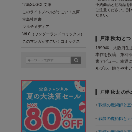
宝島SUGOI 文庫
予約商品と他商品を
ご注意ください。別
このライトノベルがすごい！文庫
ださい。
宝島社新書
マルチメディア
WLC（ワンダーランドコミックス）
戸津 秋太(とつ
このマンガがすごい！コミックス
1999年、大阪府
本作を投稿。第3回
家デビュー。幸運
ルブル。飽きやす
戸津 秋太 の
戦慄の魔術師と五
戦慄の魔術師と五帝