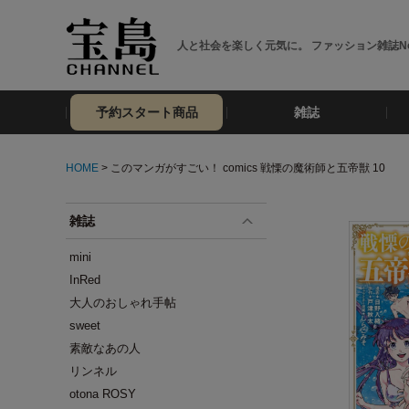
人と社会を楽しく元気に。 ファッション雑誌No
予約スタート商品
雑誌
HOME
> このマンガがすごい！ comics 戦慄の魔術師と五帝獣 10
雑誌
mini
InRed
大人のおしゃれ手帖
sweet
素敵なあの人
リンネル
otona ROSY