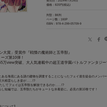
発売日：2024年7月26日
価格：820円(税込)
判型：B6判
ページ数：160P
ISBN：978-4-299-05709-9
コン大賞」受賞作『戦慄の魔術師と五帝獣』
ーズ第10弾！
3755万view突破、大人気連載中の超王道学園バトルファンタジー
とある海底にある謎の建物を調査することになったフェイ達生徒会のメンバー
大精霊らしき姿が……!?
たしてフェイは五帝獣を解放できるのか……!?
ろし短編では、五帝獣たちがキュートな水着姿に。必見の第10巻です！
送について】