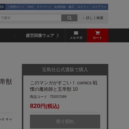
通販
ご利用ガイド
FAQ
マイページ
会員登録・修正
ログイン
ログアウト
詳しく検索
疲労回復ウェア
メルマガ
カート
宝島社公式通販で購入
五帝獣
このマンガがすごい！ comics 戦
慄の魔術師と五帝獣 10
商品コード : TD057099
820
円(税込)
そ キャ
売り切れ