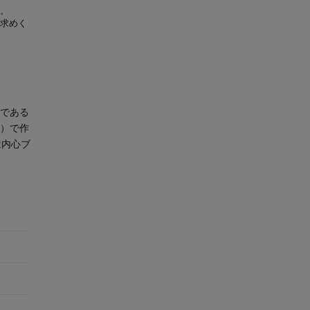
。
求めく
作である
社）で作
は内心ブ