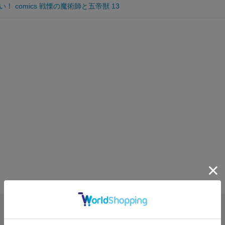
 comics 戦慄の魔術師と五帝獣 13