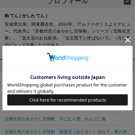
プロフィール
柏 てん ( かしわ てん )
茨城県出身。関東圏在住。2014年、アルファポリスよりデビュ
ー。代表作に「京都伏見のあやかし甘味帖」シリーズ（宝島社文
庫）、『皇太后のお化粧係』『女王陛下と呼ばないで』（共に角
川ビーンズ文庫）などがある。
柏 てん の他の作品
竜の子を産んだら離縁されたので森で隠居することにしました
京都伏見のあやかし甘味帖 おねだり狐との町屋暮らし
京都伏見のあやかし甘味帖 花散る、恋散る、鬼探し
京都伏見のあやかし甘味帖 月にむら雲、れんげに嵐
京都伏見のあやかし甘味帖 紫陽花（あじさい）ゆれて、夢の跡