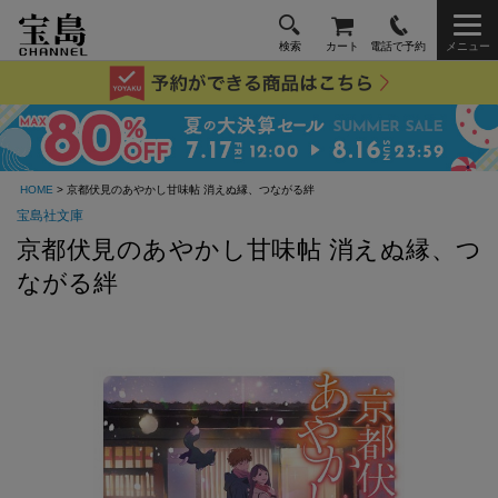
検索
カート
電話で予約
メニュー
HOME
> 京都伏見のあやかし甘味帖 消えぬ縁、つながる絆
宝島社文庫
京都伏見のあやかし甘味帖 消えぬ縁、つ
ながる絆