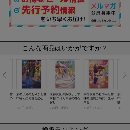
こんな商品はいかがですか？
あやかし甘
京都伏見のあやかし甘
京都伏見のあやかし甘
京都伏見のあやかし甘
京都伏見
神、賀茂の
味帖 石に寄せる恋心
味帖 欠けた朱雀の御石
味帖 逢魔が時に、鬼が
味帖 糸
探し
来る
猫様
）
748円（税込）
770円（税込）
770円（税込）
750円（
通販ランキング