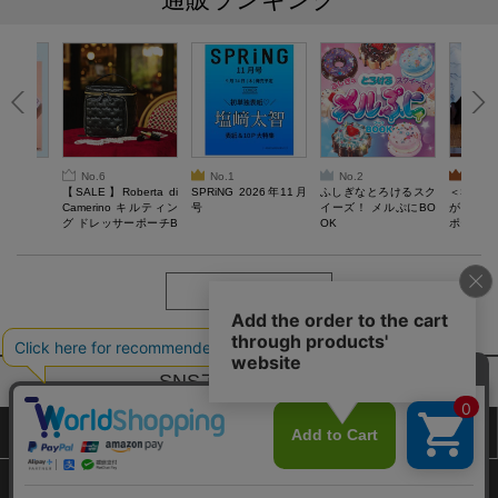
No.6
No.1
No.2
No.3
6年9月号
【SALE】Roberta di
SPRiNG 2026年11月
ふしぎなとろけるスク
＜SAL
Camerino キルティン
号
イーズ！ メルぷにBO
がある 
グ ドレッサーポーチB
OK
ポーチBO
OOK
もっと見る
SNSアカウントー覧
サイトマップ
公式通販ご利用ガイド
プライバシーポリシー
特定商取引法に基づく表記