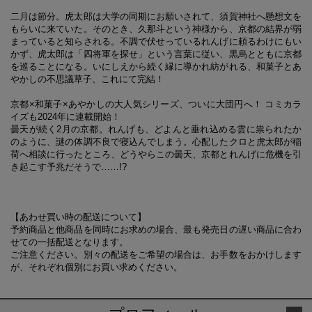
二月は節分。虎太郎は大学の同期にお願いされて、須賀神社へ懸想文を
もらいに来ていた。そのとき、久那斗という神様から、京都の結界が弱
まっていると知らされる。不調で伏せっているれんげに頼るわけにもい
かず、虎太郎は「四将軍を探せ」という言葉に従い、黒烏とともに京都
を巡ることになる。いにしえから続く縁に導かれ紡がれる、和菓子とあ
やかしの不思議草子、これにて完結！
京都×和菓子×あやかしの大人気シリーズ、ついに大団円へ！ コミカラ
イズも2024年に連載開始！
曇天が続く2月の京都。れんげも、どよんと垂れ込める雲に祟られたか
のように、謎の体調不良で寝込んでしまう。心配したクロと虎太郎が稲
荷へ相談に行ったところ、どうやらこの曇天、京都とれんげに危機を引
き起こす予兆だそうで……!?
【あわせ買い時の配送について】
予約商品と他商品を同時にお求めの場合、最も発売日の遅い商品に合わ
せての一括配送となります。
ご注意ください。別々の配送をご希望の場合は、お手数をおかけします
が、それぞれ個別にお買い求めください。