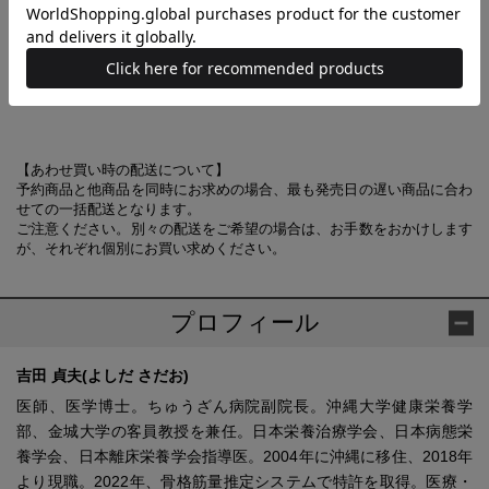
「年だから」とあきらめていた悩みから解放されよう
なんとなく不調／睡眠／免疫力／いつまでも歩ける体になる／
血糖値・エネルギー代謝の改善／肌と髪のきれいが続く／認知
症／貧血
【あわせ買い時の配送について】
予約商品と他商品を同時にお求めの場合、最も発売日の遅い商品に合わ
せての一括配送となります。
ご注意ください。別々の配送をご希望の場合は、お手数をおかけします
が、それぞれ個別にお買い求めください。
プロフィール
吉田 貞夫(よしだ さだお)
医師、医学博士。ちゅうざん病院副院長。沖縄大学健康栄養学
部、金城大学の客員教授を兼任。日本栄養治療学会、日本病態栄
養学会、日本離床栄養学会指導医。2004年に沖縄に移住、2018年
より現職。2022年、骨格筋量推定システムで特許を取得。医療・