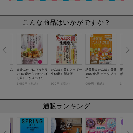
こんな商品はいかがですか？
かる たん
夫婦ふたりにぴったり
たんぱく質をとって一
糖質量＆たんぱく質量
正しく吸
識
の 60歳からのたんぱ
生健康！ 新装版
1500食品 データブッ
ぱく質の
く質しっかりごはん
ク
税込）
1,089円（税込）
990円（税込）
999円（税込）
1,320
通販ランキング