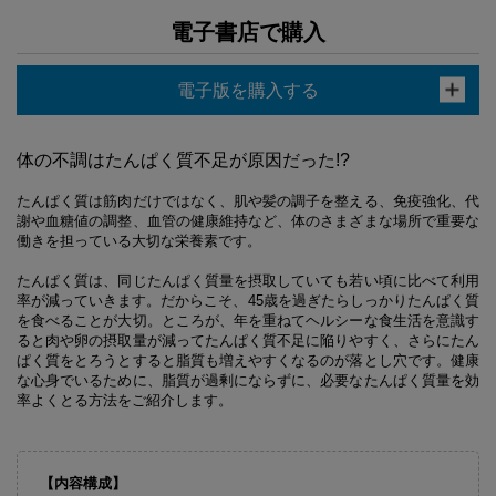
電子書店で購入
電子版を購入する
体の不調はたんぱく質不足が原因だった!?
たんぱく質は筋肉だけではなく、肌や髪の調子を整える、免疫強化、代
謝や血糖値の調整、血管の健康維持など、体のさまざまな場所で重要な
働きを担っている大切な栄養素です。
たんぱく質は、同じたんぱく質量を摂取していても若い頃に比べて利用
率が減っていきます。だからこそ、45歳を過ぎたらしっかりたんぱく質
を食べることが大切。ところが、年を重ねてヘルシーな食生活を意識す
ると肉や卵の摂取量が減ってたんぱく質不足に陥りやすく、さらにたん
ぱく質をとろうとすると脂質も増えやすくなるのが落とし穴です。健康
な心身でいるために、脂質が過剰にならずに、必要なたんぱく質量を効
率よくとる方法をご紹介します。
【内容構成】