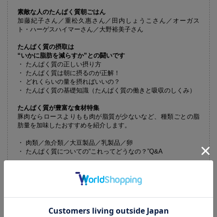
素敵な人のたんぱく質朝ごはん
加藤紀子さん／重松久惠さん／田内しょうこさん／オーガス
ト・ハーゲスハイマーさん／大野裕美子さん
たんぱく質の摂取は
“いかに脂肪を減らすか”との闘いです
・ たんぱく質の正しい摂り方
・ たんぱく質は朝に摂るのが正解！
・ どれくらいの量を摂ればいいの？
・ たんぱく質の基礎知識（たんぱく質の働きと吸収のしくみ）
たんぱく質が豊富な食材特集
豚肉ならロースよりもも肉が脂質が少ないなど、種類ごとの脂
肪量を加味したおすすめを紹介します。
・ 肉類／魚介類／大豆製品／乳製品／卵
・ たんぱく質についての“これってどうなの？”Q&A
ズボラさんでも簡単にできるたんぱく質摂取合格レシピ
難しい計算は不要、まずは朝にたんぱく質の入ったメニューを
１品加えるところから始めましょう。食材別のたんぱく質レシ
ピを紹介します。
たんぱく質を体に満たして