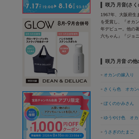
咲乃 月音(さく
1967年、大阪府
を受賞し、『オカン
年デビュー。他の
六ちゃん』『ジョ
咲乃 月音 の
オカンの嫁入り
さくら色 オカン
ぼくのかみさん
ゆうやけ色 オカ
うさぎのたまご