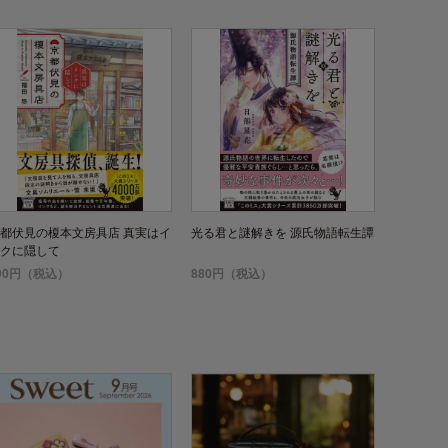
都伏見の榎本文房具店 真実はイ
光る君と謎解きを 源氏物語転生譚
クに隠して
00円（税込）
880円（税込）