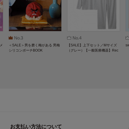
No.3
No.4
メ
＜SALE＞男を磨く梅がある 男梅
【SALE】上下セット／Mサイズ
s
シリコンポーチBOOK
（グレー）【一般医療機器】Rec
overypro Lab. 疲労回復ウェア 長
袖クルーネック・ロングパンツ
お支払い方法について