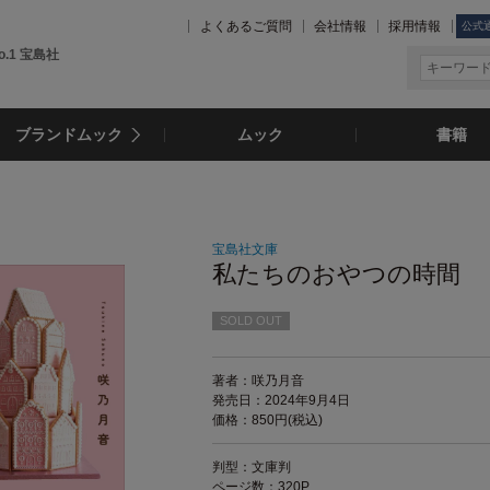
よくあるご質問
会社情報
採用情報
公式
.1 宝島社
ブランドムック
ムック
書籍
宝島社文庫
私たちのおやつの時間
SOLD OUT
著者：咲乃月音
発売日：2024年9月4日
価格：850円(税込)
判型：文庫判
ページ数：320P