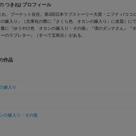
の つきね) プロフィール
生まれ、プーケット在住。第3回日本ラブストーリー大賞・ニフティ/ココ
の嫁入り』（文庫化の際に『さくら色 オカンの嫁入り』に改題）にて2
著書に『ゆうやけ色 オカンの嫁入り・その後』『僕のダンナさん』『
ニーのラブレター』（すべて宝島社）がある。
他の作品
の嫁入り
ンの嫁入り・その後