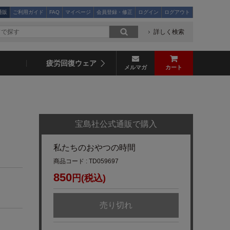
通販
ご利用ガイド
FAQ
マイページ
会員登録・修正
ログイン
ログアウト
詳しく検索
疲労回復ウェア
メルマガ
カート
宝島社公式通販で購入
私たちのおやつの時間
商品コード : TD059697
850
円(税込)
売り切れ