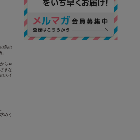
の鳥の
語。
からや
ざまな
のスイ
。
求めく