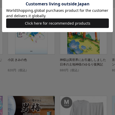
む
小説 きみの色
神様は異世界にお引越ししました
京
日本の土地神様のゆるり復興記
ン
820円（税込）
880円（税込）
8