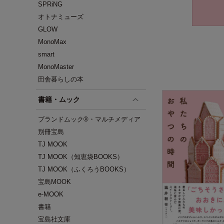
SPRiNG
オトナミューズ
GLOW
MonoMax
smart
MonoMaster
田舎暮らしの本
書籍・ムック
ブランドムック®・マルチメディア
別冊宝島
TJ MOOK
TJ MOOK（知恵袋BOOKS）
TJ MOOK（ふくろうBOOKS）
宝島MOOK
e-MOOK
書籍
宝島社文庫