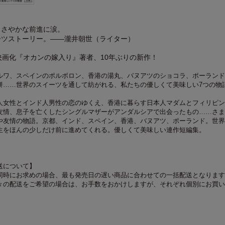
ささやかな前進に涙。
ーツストーリー。――瀧井朝世（ライター）
映画化『オカンの嫁入り』著者、10年ぶりの新作！
ルワ、スペインのポルボロン、香港の湯丸、バヌアツのショコラ、ポーランド
餅……世界のスイーツを通して紡がれる、私たちの優しくて美味しい7つの物
人女性とインド人男性の恋のゆくえ、香港に暮らす日本人マダムとフィリピン
友情、息子を亡くしたシングルマザーがアンダルシアで出会ったもの……さま
や友情の物語。京都、インド、スペイン、香港、バヌアツ、ポーランド。世界
生をほんの少しだけ前に進めてくれる。優しくて美味しい連作短編集。
送について】
同時にお求めの場合、最も発売日の遅い商品に合わせての一括配送となります
々の配送をご希望の場合は、お手数をおかけしますが、それぞれ個別にお買い