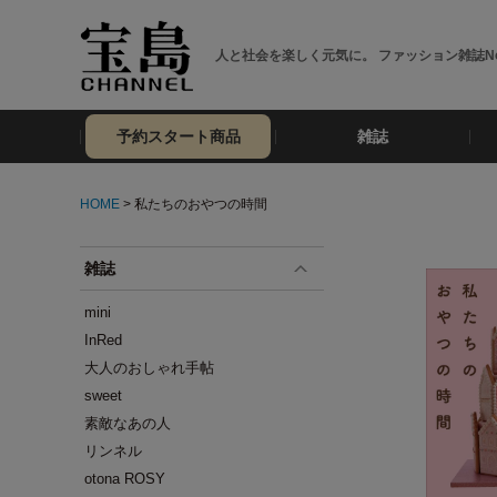
人と社会を楽しく元気に。 ファッション雑誌No
予約スタート商品
雑誌
HOME
> 私たちのおやつの時間
雑誌
mini
InRed
大人のおしゃれ手帖
sweet
素敵なあの人
リンネル
otona ROSY