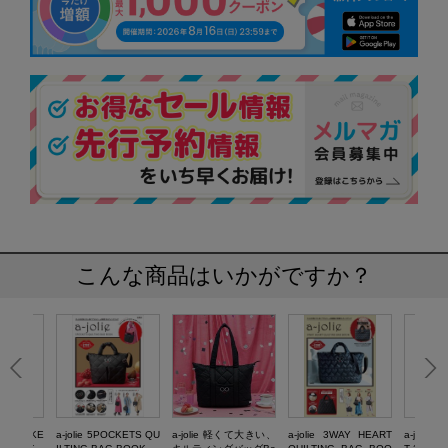
こんな商品はいかがですか？
ARL BASKE
a-jolie 5POCKETS QU
a-jolie 軽くて大きい、
a-jolie 3WAY HEART
a-jolie 