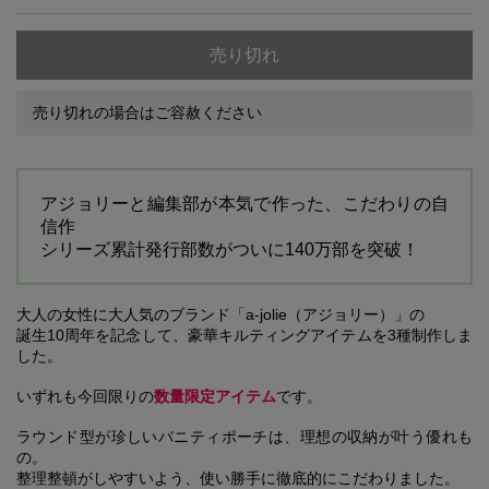
売り切れ
売り切れの場合はご容赦ください
アジョリーと編集部が本気で作った、こだわりの自
信作
シリーズ累計発行部数がついに140万部を突破！
大人の女性に大人気のブランド「a-jolie（アジョリー）」の
誕生10周年を記念して、豪華キルティングアイテムを3種制作しま
した。
いずれも今回限りの
数量限定アイテム
です。
ラウンド型が珍しいバニティポーチは、理想の収納が叶う優れも
の。
整理整頓がしやすいよう、使い勝手に徹底的にこだわりました。