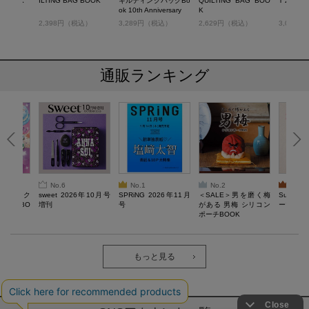
G BOOK
ILTING BAG BOOK
キルティングバッグBo
QUILTING BAG BOO
T 2WAY
ok 10th Anniversary
K
税込）
2,398円（税込）
3,289円（税込）
2,629円（税込）
3,025
通販ランキング
No.6
No.1
No.2
No.3
ろけるスク
sweet 2026年10月号
SPRiNG 2026年11月
＜SALE＞男を磨く梅
Sumikko
ルぷにBO
増刊
号
がある 男梅 シリコン
ーツチャ
ポーチBOOK
もっと見る