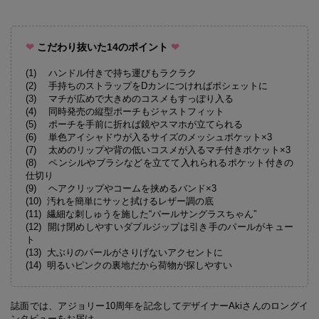
❤
こだわり抜いた14のポイント
❤
(1) ハンドル付きで持ち運びもラクラク
(2) 手持ちのストラップをDカンにつければポシェットに
(3) マチが広めで大きめのコスメもすっぽり入る
(4) 同時発売の縦型ポーチもジャストフィット
(5) ポーチを手前に折れば鏡やスマホが立てられる
(6) 単色アイシャドウが入るサイズのメッシュポケット×3
(7) 太めのリップや背の低いコスメが入るマチ付きポケット×3
(8) ペンシルやブラシなどを立てて入れられるポケット付きの
仕切り
(9) ヘアクリップやコームを挟めるバンド×3
(10) 汚れを簡単にサッと拭けるレザー調の底
(11) 繊細な刺しゅうを施した“パールサングラスちゃん”
(12) 開け閉めしやすいダブルジップは引き手のパールがキュー
ト
(13) 大ぶりのパールがさりげないアクセントに
(14) 明るいピンクの裏地だから荷物が探しやすい
誌面では、アジョリー10周年を記念してデザイナーAkiさんのロングイ
ンタビューをお届け。