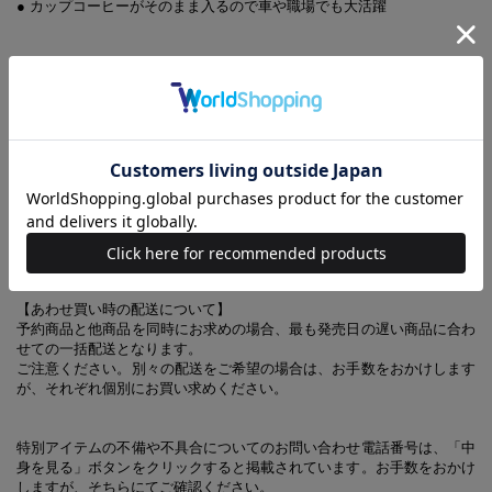
● カップコーヒーがそのまま入るので車や職場でも大活躍
【デザイン違いのアイテムはこちらから】
ピクミン 真空断熱タンブラーBOOK ピクミンがいっぱいver.
(C) Nintendo
【あわせ買い時の配送について】
予約商品と他商品を同時にお求めの場合、最も発売日の遅い商品に合わ
せての一括配送となります。
ご注意ください。別々の配送をご希望の場合は、お手数をおかけします
が、それぞれ個別にお買い求めください。
特別アイテムの不備や不具合についてのお問い合わせ電話番号は、「中
身を見る」ボタンをクリックすると掲載されています。お手数をおかけ
しますが、そちらにてご確認ください。