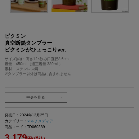
ピクミン
真空断熱タンブラー
ピクミンがひょっこりver.
サイズ(約)：高さ12×飲み口直径8.5cm
容量：450mL（適正容量 380mL）
素材：ステンレス鋼
※タンブラー以外は商品に含まれません
中身を見る
発売日：2024年12月25日
カテゴリー：
マルチメディア
商品コード：TD060389
3,179
円(税込)