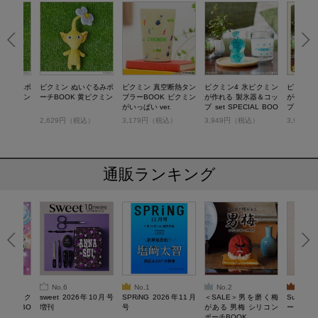
いぐるみポ
ピクミン ぬいぐるみポ
ピクミン 真空断熱タン
ピクミン4 氷ピクミン
ピクミン
 赤ピクミン
ーチBOOK 黄ピクミン
ブラーBOOK ピクミン
が作れる 製氷器＆コッ
が作れる
がいっぱい ver.
プ set SPECIAL BOO
プ set B
K
税込）
2,629円（税込）
3,179円（税込）
3,949円（税込）
3,949
通販ランキング
No.6
No.1
No.2
No.3
ろけるスク
sweet 2026年10月号
SPRiNG 2026年11月
＜SALE＞男を磨く梅
Sumikko
ルぷにBO
増刊
号
がある 男梅 シリコン
ーツチャ
ポーチBOOK