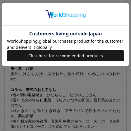
第四章
副菜
海老とじゃがいものごま和え、〆あじの黄身酢がけ、たことき
ゅうりの塩昆布和え etc.
第五章
揚げ物
野菜の唐揚げ、こってり味噌カツ、あじの香梅揚げ、海鮮がん
もどき、たらこチーズの磯辺揚げ etc.
第六章
ご飯・麺
とうもろこしと塩鮭の炊き込みご飯、宇和島風鯛めし、カツ
丼、親子丼、鶏南蛮そば etc.
第七章 汁
物
豚汁、けんちん汁、みぞれ汁、鮭の粕汁、いわしのつみれ汁
etc.
コラム 季節のおもてなし
<春> 鯛の塩釜焼き、ひなちらし、たけのこごはん
<夏> 七夕のちらし素麺、うなぎとなすの田楽、夏野菜の冷たい
おでん
<秋> きのこと鶏のすき焼き、フライパンで作るカツオのたた
き、栗の赤飯
<冬> 我が家のお雑煮、贅沢和牛恵方巻き、ローストポークの和
風バルサミコソース、ぶりのレアかつおろしダレ