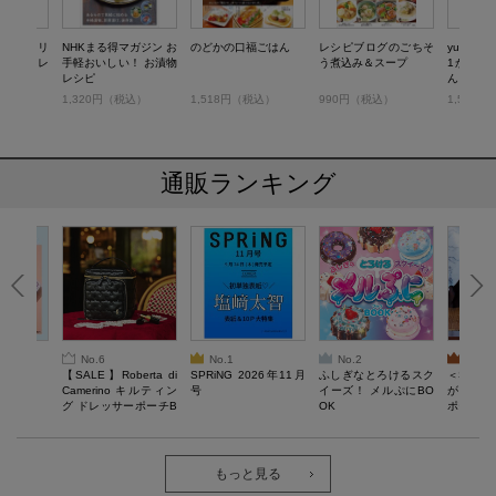
コシヒカリ
NHKまる得マガジン お
のどかの口福ごはん
レシピブログのごちそ
yukiの
おにぎりレ
手軽おいしい！ お漬物
う煮込み＆スープ
1か月お
レシピ
ん
税込）
1,320円（税込）
1,518円（税込）
990円（税込）
1,518
通販ランキング
No.6
No.1
No.2
No.3
6年9月号
【SALE】Roberta di
SPRiNG 2026年11月
ふしぎなとろけるスク
＜SAL
Camerino キルティン
号
イーズ！ メルぷにBO
がある 
グ ドレッサーポーチB
OK
ポーチBO
OOK
もっと見る