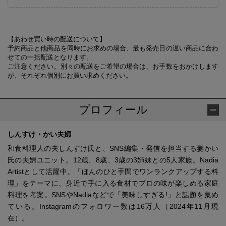
【あわせ買い時の配送について】
予約商品と他商品を同時にお求めの場合、最も発売日の遅い商品に合わ
せての一括配送となります。
ご注意ください。別々の配送をご希望の場合は、お手数をおかけします
が、それぞれ個別にお買い求めください。
プロフィール
しんすけ・かい夫婦
和食料理人の夫しんすけ氏と、SNS編集・発信を担当する妻かい
氏の夫婦ユニット。12歳、8歳、3歳の3姉妹との5人家族。Nadia
Artistとして活躍中。「ほんのひと手間でワンランクアップする料
理」をテーマに、身近で手に入る食材でプロの味が楽しめる家庭
料理を考案。SNSやNadiaなどで「美味しすぎる!」と話題を集め
ている。Instagramのフォロワー数は16万人（2024年11月現
在）。