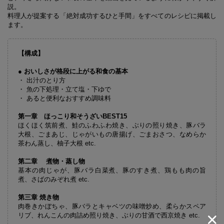
説。
料理人が提案する「絶対成功するひと手間」をすべてのレシピに掲載し
ます。
【構成】
● おいしさが格段に上がる和食の基本
・ 出汁のとり方
・ 魚の下処理・立て塩・下ゆで
・ あると便利なおすすめ調味料
第一章 ほっこり和そうざいBEST15
ほくほく筑前煮、鮭のふわふわ焼き、ぶりの照り焼き、豚バラ
大根、ごまあじ、じゃがいもの唐揚げ、ごまおさつ、なめらか
茶わん蒸し、柚子大根 etc.
第二章
煮物・蒸し物
基本の肉じゃが、豚バラ白菜煮、豚のすき煮、鶏もも肉の旨
煮、さばのみぞれ煮 etc.
第三章
焼き物
肉巻きかぼちゃ、豚バラとキャベツの味噌炒め、柔らかスペア
リブ、れんこんの肉詰め照り焼き、ぶりの甘酒で西京焼き etc.