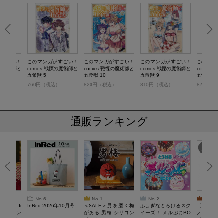
がすごい！
このマンガがすごい！
このマンガがすごい！
このマンガがすごい！
このマン
慄の魔術師と
comics 戦慄の魔術師と
comics 戦慄の魔術師と
comics 戦慄の魔術師と
comic
五帝獣 5
五帝獣 10
五帝獣 9
五帝獣8
）
760円（税込）
820円（税込）
810円（税込）
820円（
通販ランキング
No.6
No.1
No.2
No.3
erta di
InRed 2026年10月号
＜SALE＞男を磨く梅
ふしぎなとろけるスク
【SAL
 キルティン
がある 男梅 シリコン
イーズ！ メルぷにBO
／Lサイ