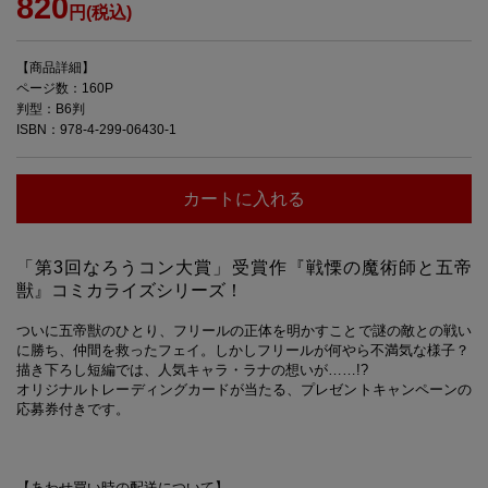
820
円(税込)
【商品詳細】
ページ数：160P
判型：B6判
ISBN：978-4-299-06430-1
カートに入れる
「第3回なろうコン大賞」受賞作『戦慄の魔術師と五帝
獣』コミカライズシリーズ！
ついに五帝獣のひとり、フリールの正体を明かすことで謎の敵との戦い
に勝ち、仲間を救ったフェイ。しかしフリールが何やら不満気な様子？
描き下ろし短編では、人気キャラ・ラナの想いが……!?
オリジナルトレーディングカードが当たる、プレゼントキャンペーンの
応募券付きです。
【あわせ買い時の配送について】