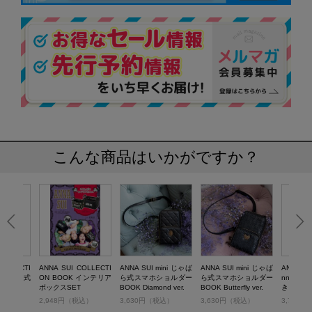
こんな商品はいかがですか？
COLLECTI
ANNA SUI COLLECTI
ANNA SUI mini じゃば
ANNA SUI mini じゃば
ANNA SUI
 じゃばら式
ON BOOK インテリア
ら式スマホショルダー
ら式スマホショルダー
nnivers
ボックスSET
BOOK Diamond ver.
BOOK Butterfly ver.
きなLESS
AG
税込）
2,948円（税込）
3,630円（税込）
3,630円（税込）
3,795