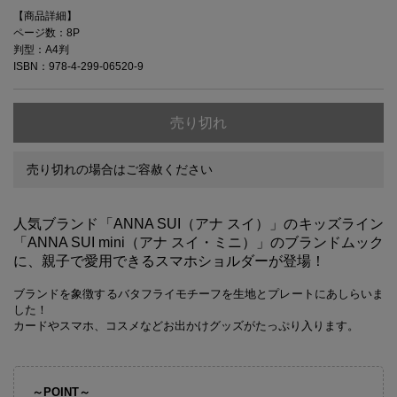
【商品詳細】
ページ数：8P
判型：A4判
ISBN：978-4-299-06520-9
売り切れ
売り切れの場合はご容赦ください
人気ブランド「ANNA SUI（アナ スイ）」のキッズライン
「ANNA SUI mini（アナ スイ・ミニ）」のブランドムック
に、親子で愛用できるスマホショルダーが登場！
ブランドを象徴するバタフライモチーフを生地とプレートにあしらいま
した！
カードやスマホ、コスメなどお出かけグッズがたっぷり入ります。
～POINT～