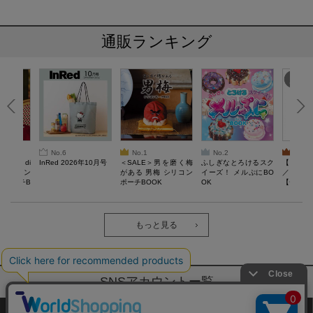
通販ランキング
No.6
No.1
No.2
No.3
erta di
InRed 2026年10月号
＜SALE＞男を磨く梅
ふしぎなとろけるスク
【SAL
 キルティン
がある 男梅 シリコン
イーズ！ メルぷにBO
／Lサイ
ーポーチB
ポーチBOOK
OK
【一般医療
verypro
ウェア 
ク・ロン
もっと見る
SNSアカウントー覧