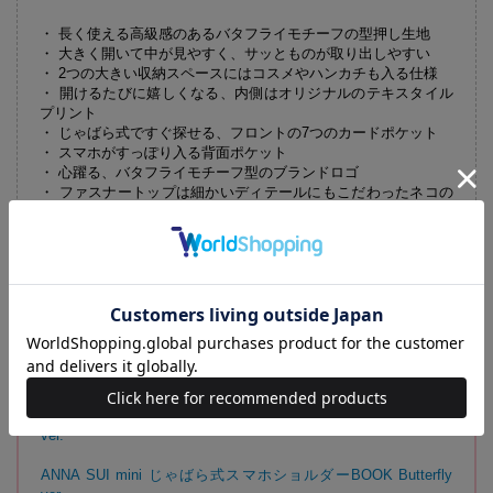
・ 長く使える高級感のあるバタフライモチーフの型押し生地
・ 大きく開いて中が見やすく、サッとものが取り出しやすい
・ 2つの大きい収納スペースにはコスメやハンカチも入る仕様
・ 開けるたびに嬉しくなる、内側はオリジナルのテキスタイル
プリント
・ じゃばら式ですぐ探せる、フロントの7つのカードポケット
・ スマホがすっぽり入る背面ポケット
・ 心躍る、バタフライモチーフ型のブランドロゴ
・ ファスナートップは細かいディテールにもこだわったネコの
アイコン
誌面ではアナ スイ・ミニの世界観がたっぷりの2025年春夏最新コレク
ションをご紹介しています。
【同時発売のアイテムはこちらから】
ANNA SUI mini じゃばら式スマホショルダーBOOK Diamond
ver.
ANNA SUI mini じゃばら式スマホショルダーBOOK Butterfly