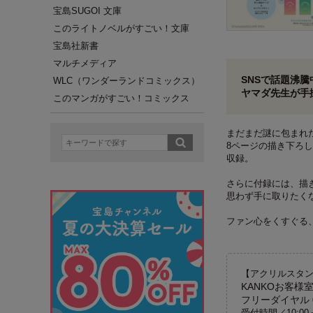
宝島SUGOI 文庫
このライトノベルがすごい！文庫
宝島社新書
マルチメディア
SNSで話題沸騰
WLC（ワンダーランドコミックス）
ヤマダ先生が手
このマンガがすごい！コミックス
まだまだ謎に包まれ
8ページの描き下ろ
収録。
さらに付録には、描
思わず手に取りたく
ファン心をくすぐる
【アクリルスタ
KANKOお客様
フリーダイヤル 01
受付時間／10:0