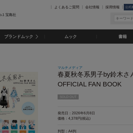
よくあるご質問
会社情報
採用情報
公式
.1 宝島社
ブランドムック
ムック
書籍
マルチメディア
春夏秋冬系男子by鈴木さ
OFFICIAL FAN BOOK
SOLD OUT
発売日：2026年6月8日
価格：4,378円(税込)
判型：A4判