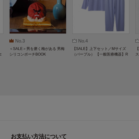
No.3
No.4
＜SALE＞男を磨く梅がある 男梅
【SALE】上下セット／Mサイズ
【
c
シリコンポーチBOOK
（パープル） 【一般医療機器】R
ス
長
ecoverypro Lab. 疲労回復ウェア
装
長袖クルーネック・ロングパンツ
お支払い方法について