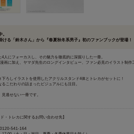
中。
掛ける「鈴木さん」から『春夏秋冬系男子』初のファンブックが登場！
た4人にフォーカスし、その魅力を徹底的に深掘りした一冊。
し漫画に加え、ヤマダ先生のロングインタビュー、ファン必見のイラスト制作
き下ろしイラストを使用したアクリルスタンド4体とトレカがセットに！
なるこだわりの詰まったビジュアルにも注目。
、見逃せない一冊です。
ンド・トレカに関するお問い合わせ先】
室
20-541-164
0～17:00（土・日・祝日、夏季・冬季休業日を除く）