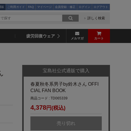
通販
ご利用ガイド
FAQ
マイページ
会員登録・修正
ログイン
ログアウト
詳しく検索
疲労回復ウェア
メルマガ
カート
宝島社公式通販で購入
ん
春夏秋冬系男子by鈴木さん OFFI
CIAL FAN BOOK
商品コード : TD065339
4,378
円(税込)
売り切れ