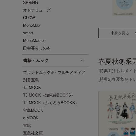
SPRiNG
オトナミューズ
GLOW
MonoMax
smart
中身を見る
MonoMaster
田舎暮らしの本
春夏秋冬系男
書籍・ムック
[特典1]けも耳メイ
ブランドムック®・マルチメディア
[特典2]春夏秋冬ト
別冊宝島
TJ MOOK
TJ MOOK（知恵袋BOOKS）
TJ MOOK（ふくろうBOOKS）
宝島MOOK
e-MOOK
書籍
宝島社文庫