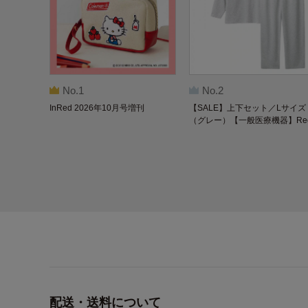
No.1
No.2
InRed 2026年10月号増刊
【SALE】上下セット／Lサイズ
（グレー）【一般医療機器】Re
overypro Lab. 疲労回復ウェア 
袖クルーネック・ロングパンツ
配送・送料について