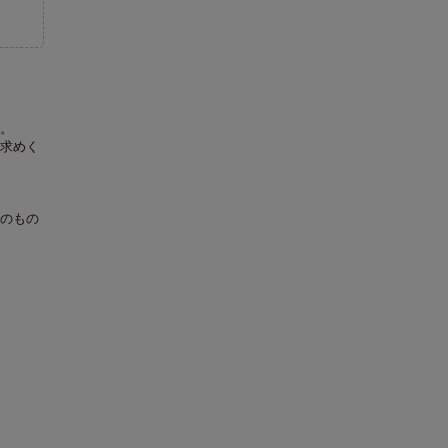
。
求めく
のもの