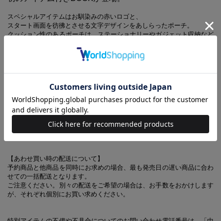
スペシャルアイテムはお馴染みの赤いロゴと、
スタート画面を彷彿とさせる文字デザインをあしらったポーチ。
クッション性のあるポーチは、ステーショナリーやガジェット収納など
にもおすすめ。
内ポケットも充実した機能性抜群のポーチです。
16ページの誌面では、「ウィザードリィ」の系譜、最新作『Wizardry
Variants Daphne』の紹介、末弥 純氏の美麗イラスト『宝箱』やモンス
ターイラストを特別に掲載。さらに「ウィザードリィ」に影響を受けた
人気作家・蝸牛くも氏と伏瀬氏のスペシャルインタビューも。
(C) Drecom Co.,Ltd.
Wizardry™ is a trademark of Drecom Co.,Ltd.
【あわせ買い時の配送について】
予約商品と他商品を同時にお求めの場合、最も発売日の遅い商品に合わ
せての一括配送となります。
ご注意ください。別々の配送をご希望の場合は、お手数をおかけします
が、それぞれ個別にお買い求めください。
特別アイテムの不備や不具合についてのお問い合わせ電話番号は、「中