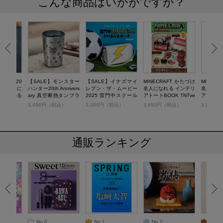
こんな商品はいかがですか？
ンター20
【SALE】モンスター
【SALE】イナズマイ
MINECRAFT かたづけ
MINEC
sary 上手に
ハンター20th Annivers
レブン・ザ・ムービー
名人になれる インテリ
名人にな
 炎が光る
ary 真空断熱タンブラ
2025 雷門中スクール
アトートBOOK TNTve
アトートB
ーBOOK
ーBOOK 武器アイコン
バッグそのまんまポー
r.
パーver.
税込）
3,498円（税込）
3,289円（税込）
3,850円（税込）
3,850
ver.
チBOOK
通販ランキング
No.6
No.1
No.2
No.3