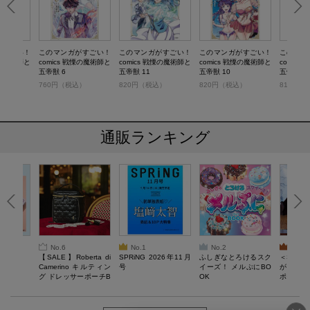
がすごい！
このマンガがすごい！
このマンガがすごい！
このマンガがすごい！
このマン
慄の魔術師と
comics 戦慄の魔術師と
comics 戦慄の魔術師と
comics 戦慄の魔術師と
comic
五帝獣 6
五帝獣 11
五帝獣 10
五帝獣 9
）
760円（税込）
820円（税込）
820円（税込）
810円（
通販ランキング
No.6
No.1
No.2
No.3
6年9月号
【SALE】Roberta di
SPRiNG 2026年11月
ふしぎなとろけるスク
＜SAL
Camerino キルティン
号
イーズ！ メルぷにBO
がある 
グ ドレッサーポーチB
OK
ポーチBO
OOK