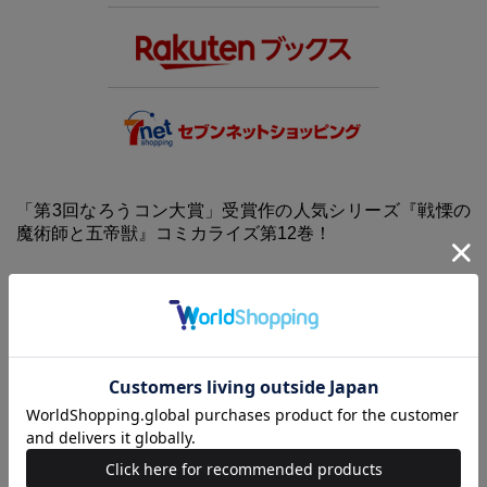
「第3回なろうコン大賞」受賞作の人気シリーズ『戦慄の
魔術師と五帝獣』コミカライズ第12巻！
キャルビスト村の再建を目指すフェイのもとに、幼馴染のメリアから衝
撃の知らせが。それは倒したはずの父親からの帰郷命令で――!?
巻末には、原作者・戸津秋太による完全書き下ろし小説を収録！
【あわせ買い時の配送について】
予約商品と他商品を同時にお求めの場合、最も発売日の遅い商品に合わ
せての一括配送となります。