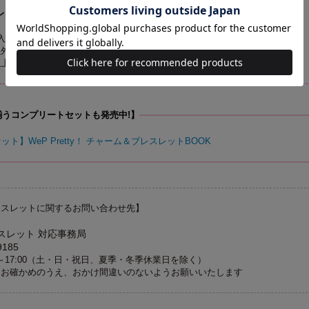
レスレット6種
入っています
以外は商品に含まれません
以上
揃うコンプリートセットも発売中!】
ト】WeP Pretty！ チャーム＆ブレスレットBOOK
レスレットに関するお問い合わせ先】
スレット 対応事務局
9185
0～17:00（土・日・祝日、夏季・冬季休業日を除く）
くお確かめのうえ、おかけ間違いのないようお願いいたします