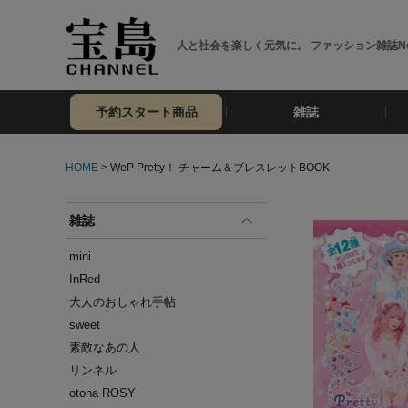
人と社会を楽しく元気に。 ファッション雑誌No
予約スタート商品
雑誌
HOME
> WeP Pretty！ チャーム＆ブレスレットBOOK
雑誌
mini
InRed
大人のおしゃれ手帖
sweet
素敵なあの人
リンネル
otona ROSY