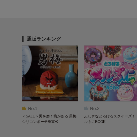
通販ランキング
No.1
No.2
＜SALE＞男を磨く梅がある 男梅
ふしぎなとろけるスクイーズ！ 
シリコンポーチBOOK
ルぷにBOOK