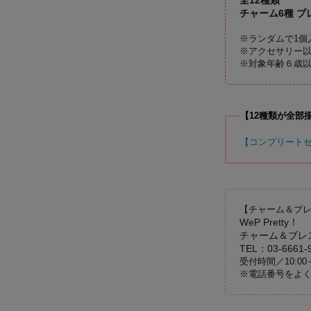
全12種類
チャーム6種 ブ
※ランダムで1個
※アクセサリー
※対象年齢６歳
【12種類が全部
【コンプリートセッ
【チャーム＆ブ
WeP Pretty！
チャーム＆ブレ
TEL：03-6661-
受付時間／10:0
※電話番号をよ