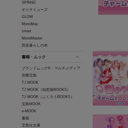
SPRiNG
オトナミューズ
GLOW
MonoMax
smart
MonoMaster
田舎暮らしの本
書籍・ムック
ブランドムック®・マルチメディア
別冊宝島
TJ MOOK
TJ MOOK（知恵袋BOOKS）
TJ MOOK（ふくろうBOOKS）
宝島MOOK
e-MOOK
書籍
宝島社文庫