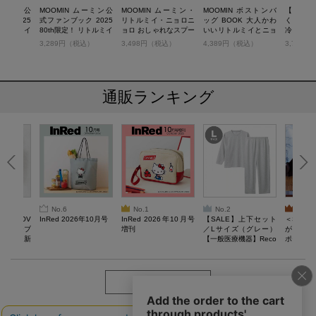
 ムーミン公
MOOMIN ムーミン公
MOOMIN ムーミン・
MOOMIN ボストンバ
【SALE
ク 2025
式ファンブック 2025
リトルミイ・ニョロニ
ッグ BOOK 大人かわ
くてたく
 リトルミイ
80th限定！ リトルミイ
ョロ おしゃれなスプー
いいリトルミイとニョ
冷ショッ
バッグ
BIGトートバッグ SPE
ン3本セット BOOK
ロニョロ柄
BOOK
税込）
3,289円（税込）
3,498円（税込）
4,389円（税込）
3,729
CIAL EDITION
通販ランキング
No.6
No.1
No.2
No.3
AN LOV
InRed 2026年10月号
InRed 2026年10月号
【SALE】上下セット
＜SAL
スケッチブ
増刊
／Lサイズ（グレー）
がある 
る毎日。新
【一般医療機器】Reco
ポーチBO
verypro Lab. 疲労回復
ウェア 長袖クルーネッ
ク・ロングパンツ
もっと見る