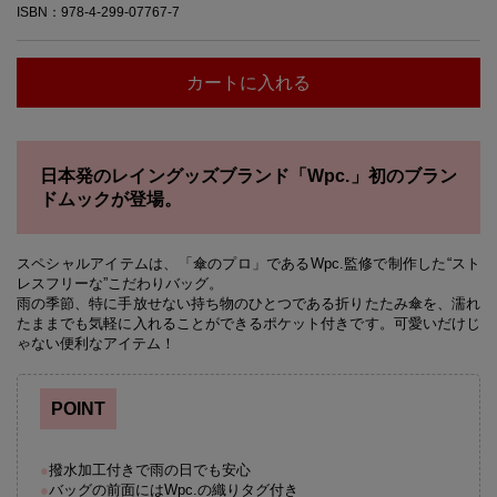
ISBN：978-4-299-07767-7
カートに入れる
日本発のレイングッズブランド「Wpc.」初のブラン
ドムックが登場。
スペシャルアイテムは、「傘のプロ」であるWpc.監修で制作した“スト
レスフリーな”こだわりバッグ。
雨の季節、特に手放せない持ち物のひとつである折りたたみ傘を、濡れ
たままでも気軽に入れることができるポケット付きです。可愛いだけじ
ゃない便利なアイテム！
POINT
●
撥水加工付きで雨の日でも安心
●
バッグの前面にはWpc.の織りタグ付き