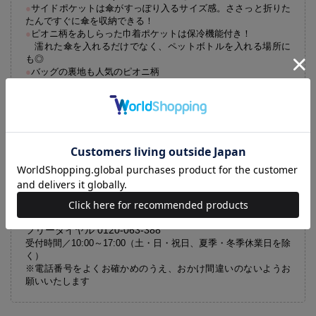
●
サイドポケットは傘がすっぽり入るサイズ感。ささっと折りた
たんですぐに傘を収納できる！
●
ピオニ柄をあしらった巾着ポケットは保冷機能付き！
濡れた傘を入れるだけでなく、ペットボトルを入れる場所に
も◎
●
バッグの裏地も人気のピオニ柄
●
前面にはオープンポケット×2。さっと取り出したいタオルなど
を入れて
●
なくしがちな傘袋をつけられるDカン付き
●
マチたっぷりで大容量だから、お出かけの荷物が全部入る！
【バッグに関するお問い合わせ先】
Wpc.と考えた！ 雨の日も楽しくなるショルダーバッグ
BOOK 対応事務局
フリーダイヤル 0120-063-388
受付時間／10:00～17:00（土・日・祝日、夏季・冬季休業日を除
く）
※電話番号をよくお確かめのうえ、おかけ間違いのないようお
願いいたします