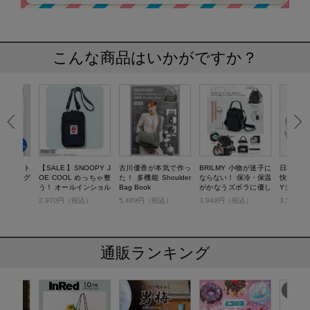
こんな商品はいかがですか？
ブルポケット
【SALE】SNOOPY J
古川優香が本気で作っ
BRILMY 小物が迷子に
日本旅行
ダーバッグ
OE COOL めっちゃ整
た！ 多機能 Shoulder
ならない！ 保冷・保温
快適さを
う！ オールインショル
Bag Book
がかなうズボラに優し
Yショル
ダーバッグ BOOK
いショルダーバッグ B
OK
税込）
2,970円（税込）
5,489円（税込）
3,949円（税込）
3,586
OOK
通販ランキング