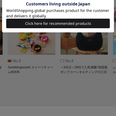
No.3
No.4
梅
Sumikkogurashi スイーツチャー
＜SALE＞SNSで人気沸騰! 韓国風
ふ
ムBOOK
ポップコーンキルティングの三日
ル
月バッグBOOK by THE SCAPE O
F GREEN