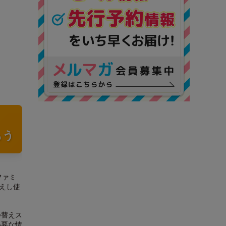
もう
ファミ
えし使
つ替えス
必要な情