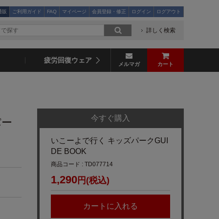
通販
ご利用ガイド
FAQ
マイページ
会員登録・修正
ログイン
ログアウト
詳しく検索
疲労回復ウェア
メルマガ
カート
今すぐ購入
パー
いこーよで行く キッズパークGUI
DE BOOK
商品コード : TD077714
1,290
円(税込)
カートに入れる