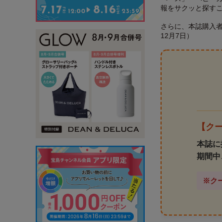
報をサクッと探す
さらに、本誌購入者
12月7日）
【ク
本誌に
期間中
※クー