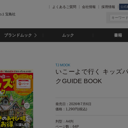
よくあるご質問
会社情報
採用情報
公式
.1 宝島社
ブランドムック
ムック
書籍
TJ MOOK
いこーよで行く キッズ
クGUIDE BOOK
発売日：2026年7月6日
価格：1,290円(税込)
判型：A4判
ページ数：64P