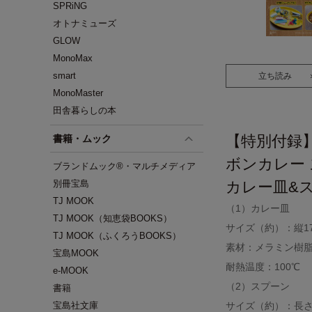
SPRiNG
オトナミューズ
GLOW
MonoMax
smart
立ち読み
MonoMaster
田舎暮らしの本
【特別付録
書籍・ムック
ボンカレー
ブランドムック®・マルチメディア
別冊宝島
カレー皿&
TJ MOOK
（1）カレー皿
TJ MOOK（知恵袋BOOKS）
サイズ（約）：縦17.9
TJ MOOK（ふくろうBOOKS）
素材：メラミン樹
宝島MOOK
耐熱温度：100℃
e-MOOK
（2）スプーン
書籍
宝島社文庫
サイズ（約）：長さ2