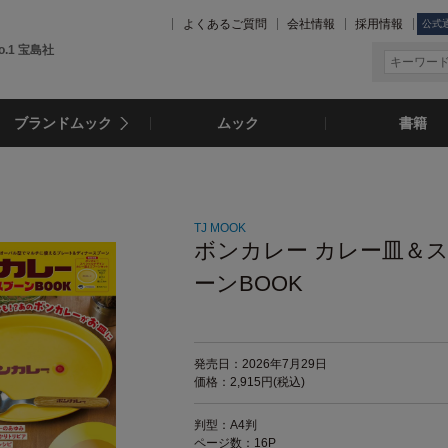
よくあるご質問
会社情報
採用情報
公式
.1 宝島社
ブランドムック
ムック
書籍
TJ MOOK
ボンカレー カレー皿＆
ーンBOOK
発売日：2026年7月29日
価格：2,915円(税込)
判型：A4判
ページ数：16P