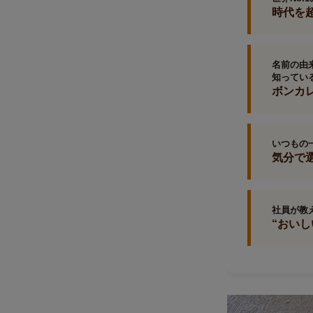
時代を
名前の由
知ってい
ボンカ
いつもの
気分で
社員が教
“おい