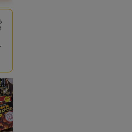
る
録
ン
り