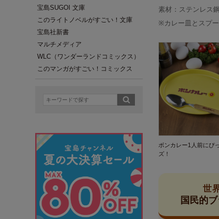
宝島SUGOI 文庫
素材：ステンレス鋼
このライトノベルがすごい！文庫
※カレー皿とスプ
宝島社新書
マルチメディア
WLC（ワンダーランドコミックス）
このマンガがすごい！コミックス
ボンカレー1人前にぴ
ズ！
世
国民的ブ