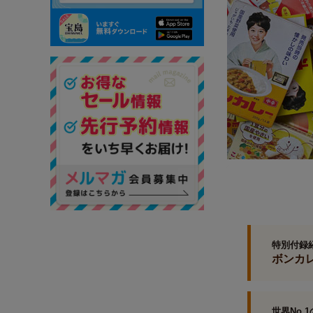
特別付録
ボンカ
世界No.