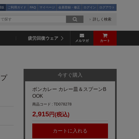
通販
ご利用ガイド
FAQ
マイページ
会員登録・修正
ログイン
ログアウト
詳しく検索
疲労回復ウェア
メルマガ
カート
今すぐ購入
スプ
ボンカレー カレー皿＆スプーンB
OOK
商品コード : TD078278
2,915
円(税込)
カートに入れる