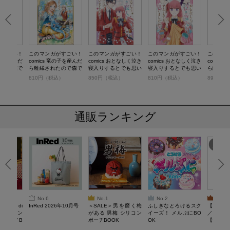
がすごい！
このマンガがすごい！
このマンガがすごい！
このマンガがすごい！
このマン
の子を産んだ
comics 竜の子を産んだ
comics おとなしく泣き
comics おとなしく泣き
comic
たので森で
ら離縁されたので森で
寝入りするとでも思い
寝入りするとでも思い
ら離縁さ
とにしまし
隠居することにしまし
ましたか？ 2
ましたか？
隠居する
）
810円（税込）
850円（税込）
810円（税込）
890円（
た2
た4
通販ランキング
No.6
No.1
No.2
No.3
erta di
InRed 2026年10月号
＜SALE＞男を磨く梅
ふしぎなとろけるスク
【SAL
 キルティン
がある 男梅 シリコン
イーズ！ メルぷにBO
／Lサイ
ーポーチB
ポーチBOOK
OK
【一般医療
verypro