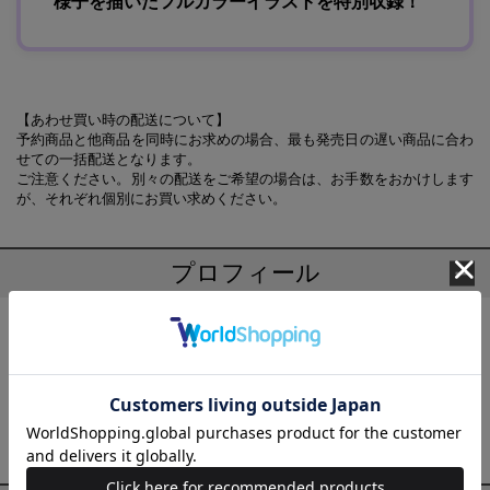
様子を描いたフルカラーイラストを特別収録！
【あわせ買い時の配送について】
予約商品と他商品を同時にお求めの場合、最も発売日の遅い商品に合わ
せての一括配送となります。
ご注意ください。別々の配送をご希望の場合は、お手数をおかけします
が、それぞれ個別にお買い求めください。
プロフィール
柏 てん ( かしわ てん )
茨城県出身。関東圏在住。2014年、アルファポリスよりデビュ
ー。代表作に「京都伏見のあやかし甘味帖」シリーズ（宝島社文
庫）、『皇太后のお化粧係』『女王陛下と呼ばないで』（共に角
川ビーンズ文庫）などがある。