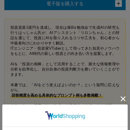
電子版を購入する
投資資産1億円を達成し、現在は株Biz勉強会で生成AIの研究も
行うはっしゃん氏が、AIアシスタント「リロンちゃん」との対
話を通じて、投資にAIを取り入れるコツや工夫を、初心者から
中級者向けにわかりやすく解説。
ITエンジニア・投資家VTuberとして培ってきた知見やノウハウ
をもとに、AI時代の新しい投資との向き合い方を提案します。
AIを「投資の相棒」として活用することで、膨大な情報整理や
分析を効率化し、自分自身の投資判断力を磨いていくことがで
きます。
本書では、「AIをどう使えばよいのか？」という疑問に応えな
がら、
回答精度を高める具体的なプロンプト例も多数掲載！
自分に合った運用プラン作成、企業価値の分析、持株管理など
に生成AIを活用しながら、長期投資に役立つ実践的なAI活用術
を学べる一冊です。