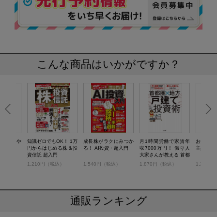
こんな商品はいかがですか？
し投資はや
知識ゼロでもOK！ 1万
成長株がラクにみつか
月1時間労働で家賃年
お金に働
円からはじめる株＆投
る！ AI投資・超入門
収7000万円！ 億り人
主婦のや
資信託 超入門
大家さんが教える 首都
圏×地方 戸建て投資術
税込）
1,210円（税込）
1,540円（税込）
1,870円（税込）
1,320
通販ランキング