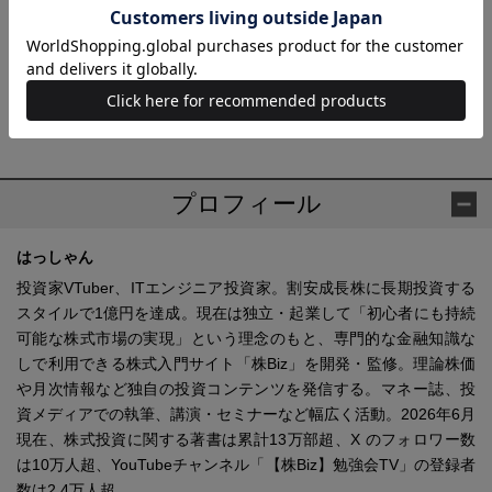
【あわせ買い時の配送について】
予約商品と他商品を同時にお求めの場合、最も発売日の遅い商品に合わ
せての一括配送となります。
ご注意ください。別々の配送をご希望の場合は、お手数をおかけします
が、それぞれ個別にお買い求めください。
プロフィール
はっしゃん
投資家VTuber、ITエンジニア投資家。割安成長株に長期投資する
スタイルで1億円を達成。現在は独立・起業して「初心者にも持続
可能な株式市場の実現」という理念のもと、専門的な金融知識な
しで利用できる株式入門サイト「株Biz」を開発・監修。理論株価
や月次情報など独自の投資コンテンツを発信する。マネー誌、投
資メディアでの執筆、講演・セミナーなど幅広く活動。2026年6月
現在、株式投資に関する著書は累計13万部超、X のフォロワー数
は10万人超、YouTubeチャンネル「【株Biz】勉強会TV」の登録者
数は2.4万人超。