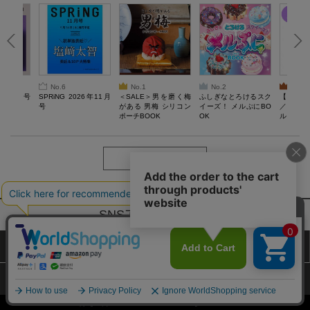
No.6
No.1
No.2
No.3
26年10月号
SPRiNG 2026年11月
＜SALE＞男を磨く梅
ふしぎなとろけるスク
【SAL
号
がある 男梅 シリコン
イーズ！ メルぷにBO
／Lサ
ポーチBOOK
OK
ル）【一
Recover
労回復ウ
ーネック
ツ
もっと見る
SNSアカウントー覧
サイトマップ
公式通販ご利用ガイド
プライバシーポリシー
特定商取引法に基づく表記
Copyright (c) TAKARAJIMASHA,Inc. All Rights Reserved.