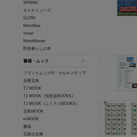
SPRiNG
オトナミューズ
GLOW
MonoMax
smart
MonoMaster
田舎暮らしの本
書籍・ムック
ブランドムック®・マルチメディア
別冊宝島
TJ MOOK
TJ MOOK（知恵袋BOOKS）
TJ MOOK（ふくろうBOOKS）
宝島MOOK
e-MOOK
書籍
宝島社文庫