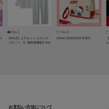
No.3
No.4
メ
【SALE】上下セット／Lサイズ
InRed 2026年10月号増刊
【
（グレー）【一般医療機器】Rec
ル
overypro Lab. 疲労回復ウェア 長
O
袖クルーネック・ロングパンツ
お支払い方法について