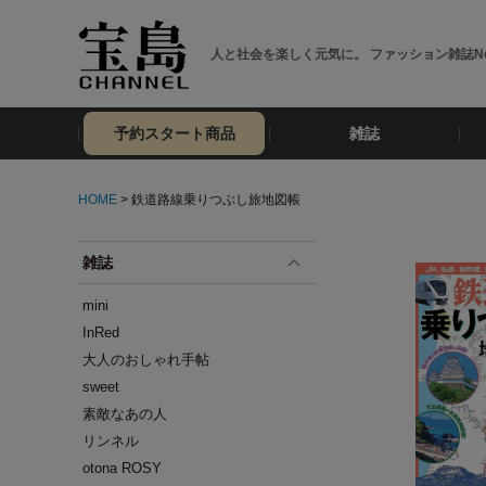
人と社会を楽しく元気に。 ファッション雑誌No
予約スタート商品
雑誌
HOME
> 鉄道路線乗りつぶし旅地図帳
雑誌
mini
InRed
大人のおしゃれ手帖
sweet
素敵なあの人
リンネル
otona ROSY