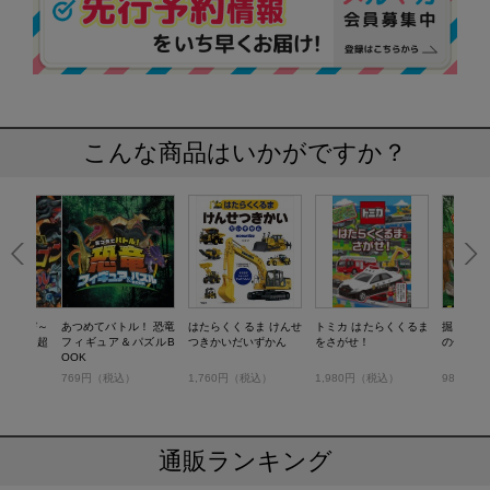
こんな商品はいかがですか？
ってのび～
あつめてバトル！ 恐竜
はたらくくるま けんせ
トミカ はたらくくるま
掘って組
ドラゴン 超
フィギュア＆パズルB
つきかいだいずかん
をさがせ！
の化石 発
OOK
OOK
）
769円（税込）
1,760円（税込）
1,980円（税込）
989円（
通販ランキング