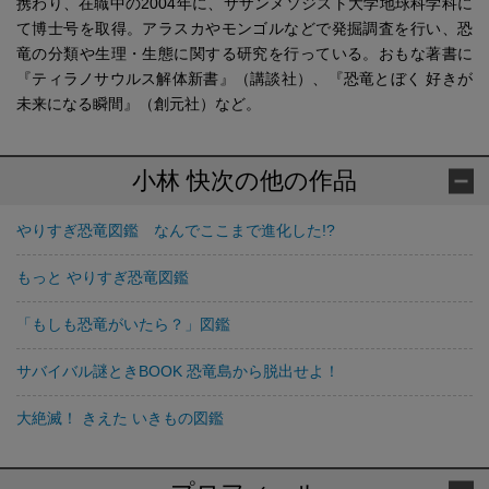
携わり、在職中の2004年に、サザンメソジスト大学地球科学科に
て博士号を取得。アラスカやモンゴルなどで発掘調査を行い、恐
竜の分類や生理・生態に関する研究を行っている。おもな著書に
『ティラノサウルス解体新書』（講談社）、『恐竜とぼく 好きが
未来になる瞬間』（創元社）など。
小林 快次の他の作品
やりすぎ恐竜図鑑 なんでここまで進化した!?
もっと やりすぎ恐竜図鑑
「もしも恐竜がいたら？」図鑑
サバイバル謎ときBOOK 恐竜島から脱出せよ！
大絶滅！ きえた いきもの図鑑