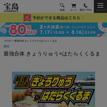
検索
カート
電話で予約
メニュー
HOME
> 最強合体 きょうりゅう×はたらくくるま
書籍
最強合体 きょうりゅう×はたらくくるま