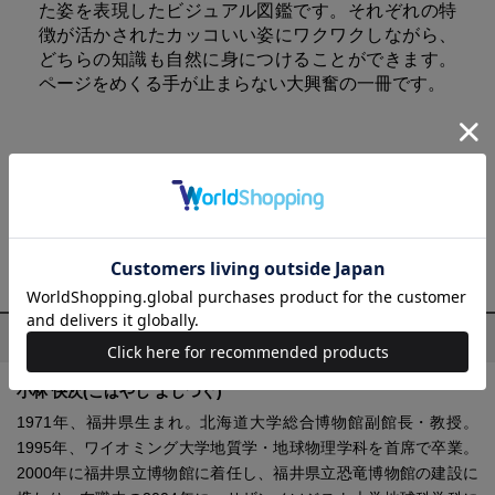
た姿を表現したビジュアル図鑑です。それぞれの特
徴が活かされたカッコいい姿にワクワクしながら、
どちらの知識も自然に身につけることができます。
ページをめくる手が止まらない大興奮の一冊です。
【あわせ買い時の配送について】
予約商品と他商品を同時にお求めの場合、最も発売日の遅い商品に合わ
せての一括配送となります。
ご注意ください。別々の配送をご希望の場合は、お手数をおかけします
が、それぞれ個別にお買い求めください。
プロフィール
小林 快次(こばやし よしつぐ)
1971年、福井県生まれ。北海道大学総合博物館副館長・教授。
1995年、ワイオミング大学地質学・地球物理学科を首席で卒業。
2000年に福井県立博物館に着任し、福井県立恐竜博物館の建設に