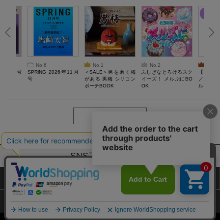
No.6
No.1
No.2
No.3
26年10月号
SPRiNG 2026年11月
＜SALE＞男を磨く梅
ふしぎなとろけるスク
【SAL
号
がある 男梅 シリコン
イーズ！ メルぷにBO
／Lサ
ポーチBOOK
OK
ル）【一
Recover
労回復ウ
ーネック
ツ
もっと見る
SNSアカウントー覧
サイトマップ
公式通販ご利用ガイド
プライバシーポリシー
特定商取引法に基づく表記
Copyright (c) TAKARAJIMASHA,Inc. All Rights Reserved.