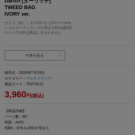
Darich [ダーリッチ]
TWEED BAG
IVORY ver.
サイズ（約）：タテ20×ヨコ25×マチ9cm
ショルダーストラップの長さ130cm[最長]
※バッグ以外は商品に含まれません
中身を見る
発売日：2026年7月24日
カテゴリー：
マルチメディア
商品コード：TD079121
3,960
円(税込)
【商品詳細】
ページ数：8P
判型：A4判
ISBN：978-4-299-07912-1