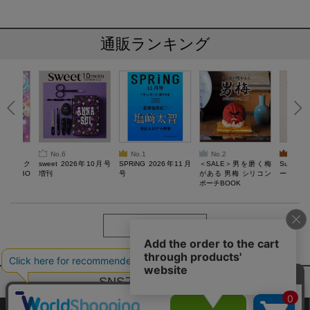
通販ランキング
No.6
No.1
No.2
No.3
ろけるスク
sweet 2026年10月号
SPRiNG 2026年11月
＜SALE＞男を磨く梅
Sumikko
ルぷにBO
増刊
号
がある 男梅 シリコン
ーツチャ
ポーチBOOK
もっと見る
SNSアカウントー覧