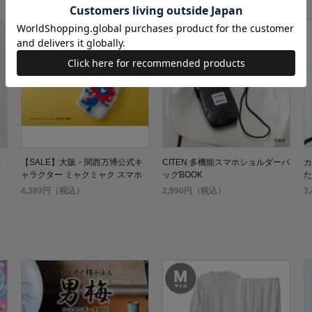
キ
【SALE】大阪・関西万博公式キ
CITEN 多機能スマホショルダーバ
カ
ホ
ャラクター ミャクミャク スマホ
ッグBOOK
た
ポシェットBOOK
B
4,389円（税込）
2,990円（税込）
3