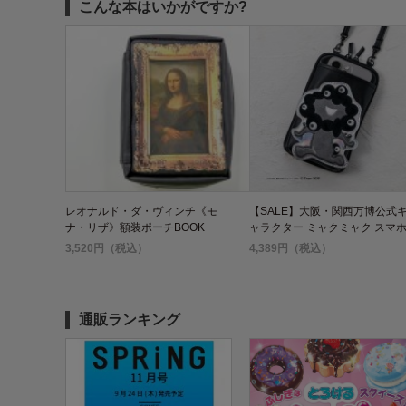
こんな本はいかがですか?
レオナルド・ダ・ヴィンチ《モ
【SALE】大阪・関西万博公式
ナ・リザ》額装ポーチBOOK
ャラクター ミャクミャク スマ
ポシェットBOOK モノクロver.
3,520円（税込）
4,389円（税込）
通販ランキング