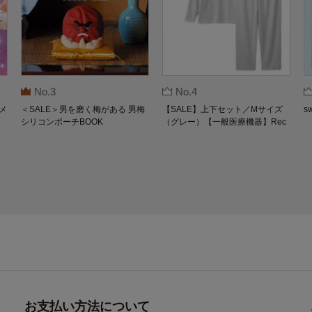
No.3
No.4
メ
＜SALE＞男を磨く梅がある 男梅
【SALE】上下セット／Mサイズ
s
シリコンポーチBOOK
（グレー）【一般医療機器】Rec
overypro Lab. 疲労回復ウェア 長
袖クルーネック・ロングパンツ
お支払い方法について