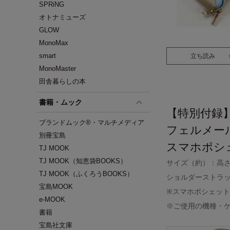
SPRiNG
オトナミューズ
GLOW
MonoMax
smart
立ち読み
MonoMaster
田舎暮らしの本
書籍・ムック
【特別付録
ブランドムック®・マルチメディア
フェルメー
別冊宝島
スマホポシ
TJ MOOK
TJ MOOK（知恵袋BOOKS）
サイズ（約）：高さ1
TJ MOOK（ふくろうBOOKS）
ショルダーストラップ
宝島MOOK
※スマホポシェッ
e-MOOK
※ご使用の機種・
書籍
宝島社文庫