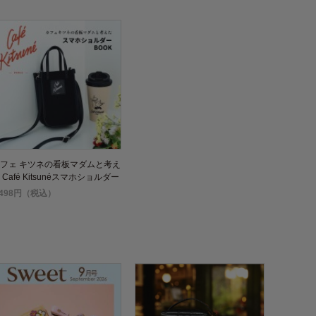
フェ キツネの看板マダムと考え
 Café Kitsunéスマホショルダー
OOK
,498円（税込）