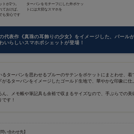
ットが2つ。
ターバンをモチーフにした外ポケッ
れておけば、
トには大切なスマホを
でも安心です
の代表作《真珠の耳飾りの少女》をイメージした、パール
わいらしいスマホポシェットが登場！
いるターバンを思わせるブルーのサテンをポケットにまとわせ、着
下がるターバンをイメージしたゴールド生地で、華やかな印象に仕
ろん、メモ帳や筆記具も余裕で収まるサイズなので、手ぶらでの美
りです！
お問い合わせ先】