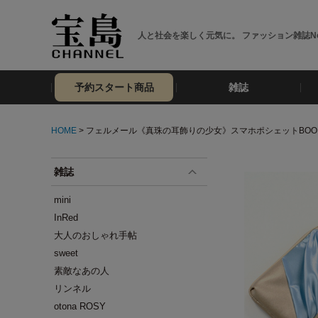
人と社会を楽しく元気に。 ファッション雑誌No
予約スタート商品
雑誌
HOME
> フェルメール《真珠の耳飾りの少女》スマホポシェットBOO
雑誌
mini
InRed
大人のおしゃれ手帖
sweet
素敵なあの人
リンネル
otona ROSY