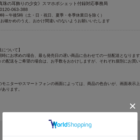
真珠の耳飾りの少女》スマホポシェット付録対応事務局
20-063-388
0時～午後5時（土・日・祝日、夏季・冬季休業日を除く）
くお確かめのうえ、おかけ間違いのないようお願いいたします
送について】
同時にお求めの場合、最も発売日の遅い商品に合わせての一括配送となります
々の配送をご希望の場合は、お手数をおかけしますが、それぞれ個別にお買い
のモニターやスマートフォンの画面によっては、商品の色合いが、画面表示上
があります。