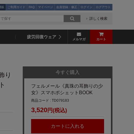
通販
ご利用ガイド
FAQ
マイページ
会員登録・修正
ログイン
ログアウト
詳しく検索
疲労回復ウェア
メルマガ
カート
今すぐ購入
飾り
ト
フェルメール《真珠の耳飾りの少
女》スマホポシェットBOOK
商品コード : TD079183
3,520
円(税込)
カートに入れる