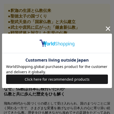
●釈迦の生涯と仏教伝来
●聖徳太子の国づくり
●聖武天皇の「国家仏教」と大仏建立
●武士や庶民に広がった「鎌倉新仏教」
●戦国武将と対立した乱世の仏教
●檀家制度が確立した江戸時代の仏教
●明治時代の「廃仏毀釈」
●仏教文化と芸術
仏教建築、曼荼羅、仏像の種類と見方
●日本仏教13宗派
法相宗・華厳宗・律宗・天台宗・真言宗・融通念仏宗
浄土宗・浄土真宗・時宗・臨済宗・曹洞宗・日蓮宗・黄檗宗
なぜ、仏教は日本に根付いたのか
仏教と共に歩んだ歴史をひも解く
飛鳥の時代から国づくりの礎として受け入れられ、国のまつりごとに深
く関わる一方で、さまざまな変遷を遂げながら日本人の心に寄り添い続
けてきた仏教。歴史をひも解きながら改めてその足跡をたどってみれ