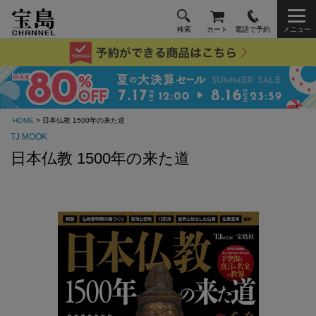
検索
カート
電話で予約
メニュー
HOME
> 日本仏教 1500年の来た道
TJ MOOK
日本仏教 1500年の来た道