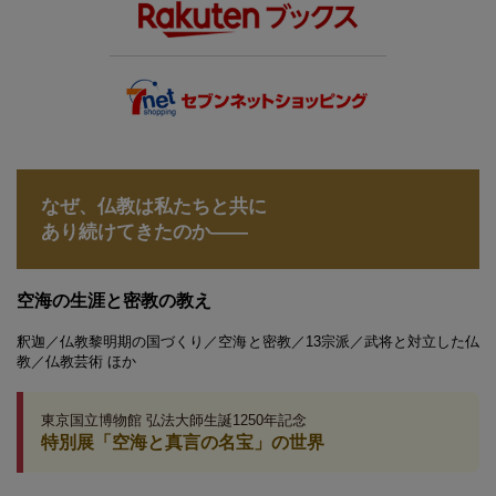
なぜ、仏教は私たちと共に
あり続けてきたのか――
空海の生涯と密教の教え
釈迦／仏教黎明期の国づくり／空海と密教／13宗派／武将と対立した仏
教／仏教芸術 ほか
東京国立博物館 弘法大師生誕1250年記念
特別展
「空海と真言の名宝」の世界