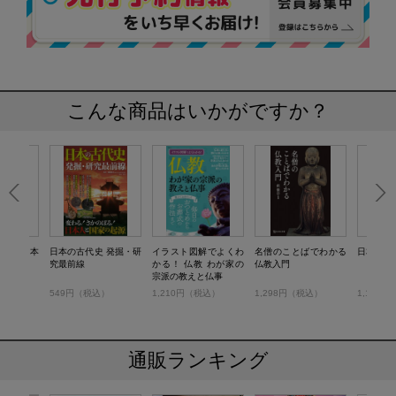
こんな商品はいかがですか？
りたい日本
日本の古代史 発掘・研
イラスト図解でよくわ
名僧のことばでわかる
日本の仏
」
究最前線
かる！ 仏教 わが家の
仏教入門
宗派の教えと仏事
税込）
549円（税込）
1,210円（税込）
1,298円（税込）
1,100
通販ランキング