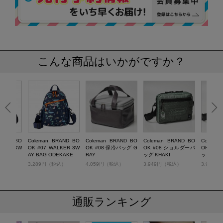
こんな商品はいかがですか？
RAND BO
Coleman BRAND BO
Coleman BRAND BO
Coleman BRAND BO
Colema
LKER 3W
OK #07 WALKER 3W
OK #08 保冷バッグ G
OK #08 ショルダーバ
OK #0
ACK
AY BAG ODEKAKE
RAY
ッグ KHAKI
ッグ GRE
税込）
3,289円（税込）
4,059円（税込）
3,949円（税込）
3,949
通販ランキング