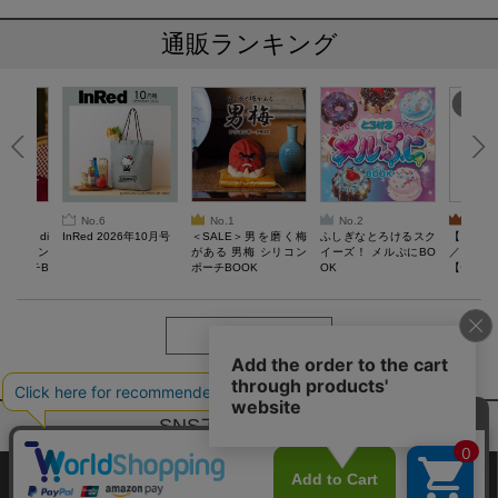
通販ランキング
No.6
No.1
No.2
No.3
erta di
InRed 2026年10月号
＜SALE＞男を磨く梅
ふしぎなとろけるスク
【SAL
 キルティン
がある 男梅 シリコン
イーズ！ メルぷにBO
／Lサイ
ーポーチB
ポーチBOOK
OK
【一般医療
verypro
ウェア 
ク・ロン
もっと見る
SNSアカウントー覧
サイトマップ
公式通販ご利用ガイド