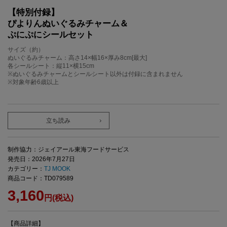
【特別付録】
ぴよりんぬいぐるみチャーム＆
ぷにぷにシールセット
サイズ（約）
ぬいぐるみチャーム：高さ14×幅16×厚み8cm[最大]
各シールシート：縦11×横15cm
※ぬいぐるみチャームとシールシート以外は付録に含まれません
※対象年齢6歳以上
立ち読み
制作協力：ジェイアール東海フードサービス
発売日：2026年7月27日
カテゴリー：
TJ MOOK
商品コード：TD079589
3,160
円(税込)
【商品詳細】