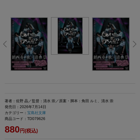
著者：佐野 晶／監督：清水 崇／原案・脚本：角田 ルミ、清水 崇
発売日：2026年7月14日
カテゴリー：
宝島社文庫
商品コード：TD079626
880
円(税込)