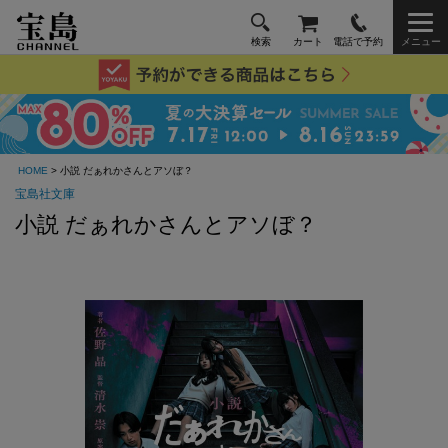
検索
カート
電話で予約
メニュー
HOME
> 小説 だぁれかさんとアソぼ？
宝島社文庫
小説 だぁれかさんとアソぼ？