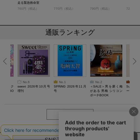
劇場版
走る緊急救命室
）
760円（税込）
770円（税込）
790円（税込）
723円（
通販ランキング
No.6
No.1
No.2
No.3
ろけるスク
sweet 2026年10月号
SPRiNG 2026年11月
＜SALE＞男を磨く梅
Sumikko
ルぷにBO
増刊
号
がある 男梅 シリコン
ーツチャ
ポーチBOOK
もっと見る
SNSアカウントー覧