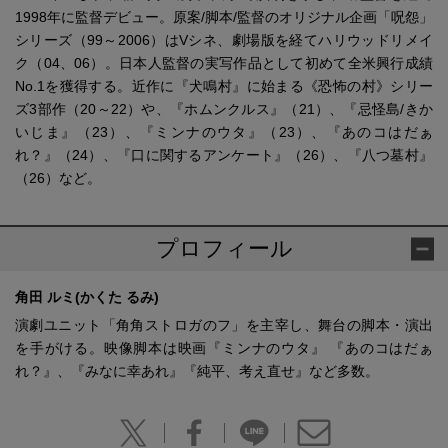
1998年に監督デビュー。原案/脚本/監督のオリジナル企画「呪怨」
シリーズ（99～2006）はVシネ、劇場版を経てハリウッドリメイ
ク（04、06）。日本人監督の実写作品として初めて全米興行成績
No.1を獲得する。近作に『犬鳴村』に始まる《恐怖の村》シリー
ズ3部作（20～22）や、『ホムンクルス』（21）、『忌怪島/きか
いじま』（23）、『ミンナのウタ』（23）、『あのコはだぁ
れ？』（24）、『口に関するアンケート』（26）、『八つ墓村』
（26）など。
プロフィール
角田 ルミ(かくた るみ)
演劇ユニット「角角ストロガのフ」を主宰し、舞台の脚本・演出
を手がける。映像脚本は映画『ミンナのウタ』 『あのコはだぁ
れ？』、『みなに幸あれ』『純平、考え直せ』など多数。