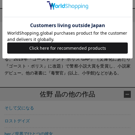
プロフィール
佐野 晶(さの あきら)
東京都生まれ。会社勤務を経て映画ライターに。『そして父にな
る』『怪物』『Cloud クラウド』(すべて宝島社文庫)、『侍タイム
スリッパー』（KADOKAWA）ほか多数のノベライズ作品を手がけ
る。2019年『ゴースト アンド ポリス GAP』（文庫化にあたり
『ゴースト・ポリス』に改題）で警察小説大賞を受賞し、小説家
デビュー。他の著書に『毒警官』(以上、小学館)などがある。
佐野 晶の他の作品
そして父になる
ロストデイズ
her／世界でひとつの彼女