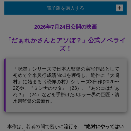
電子版を購入する
2026年7月24日公開の映画
「だぁれかさんとアソぼ？」公式ノベライ
ズ！
「呪怨」シリーズで日本人監督の実写作品として
初めて全米興行成績No.1を獲得し、近作に『犬鳴
村』に始まる《恐怖の村》シリーズ3部作(2020〜
22)や、『ミンナのウタ』（23）、『あのコはだぁ
れ？』（24）などを手掛けたJホラー界の巨匠・清
水崇監督の最新作。
本作は、若者の間で密かに流行る、
“絶対にやってはい