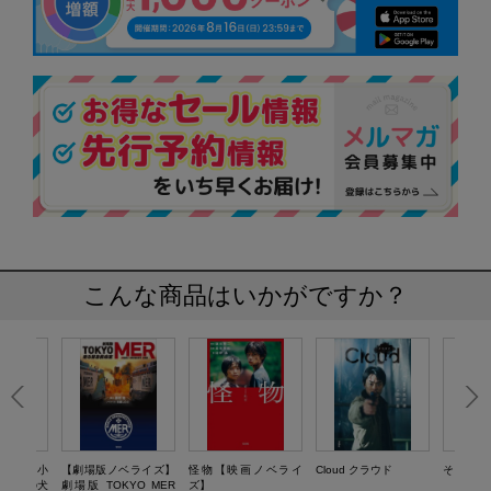
こんな商品はいかがですか？
ライズ】小
【劇場版ノベライズ】
怪物【映画ノベライ
Cloud クラウド
そして父
ィル家の犬
劇場版 TOKYO MER
ズ】