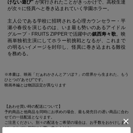
けない遊び”
が実行されたことがきっかけで、高校生達
が次々に怪異へと巻き込まれていく学園ホラー。
主人公である学校に招聘される心理カウンセラー・平
瀬小春役を演じるのは、いま最も勢いのあるアイドル
グループ・FRUITS ZIPPERで活躍中の
鎮西寿々歌
。映
画単独初主演にしてホラー初挑戦となるが、これまで
の明るいイメージを封印し、怪異に巻き込まれる難役
を務める。
※本書は、映画「だぁれかさんとアソぼ？」の世界から生まれた、もう
ひとつの“あそび”です。
映画本編とは物語設定が異なります
【あわせ買い時の配送について】
予約商品と他商品を同時にお求めの場合、最も発売日の遅い商品に合わ
せての一括配送となります。
ご注意ください。別々の配送をご希望の場合は、お手数をおかけします
が、それぞれ個別にお買い求めください。