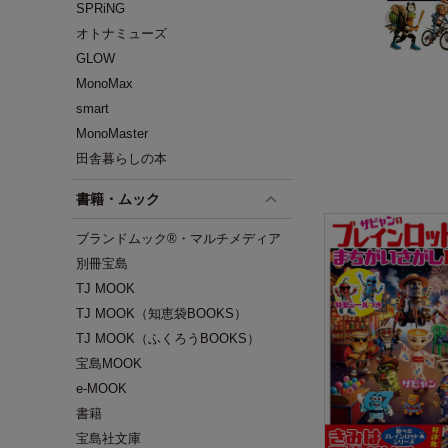
SPRiNG
オトナミューズ
GLOW
MonoMax
smart
MonoMaster
田舎暮らしの本
書籍・ムック
ブランドムック®・マルチメディア
別冊宝島
TJ MOOK
TJ MOOK（知恵袋BOOKS）
TJ MOOK（ふくろうBOOKS）
宝島MOOK
e-MOOK
書籍
宝島社文庫