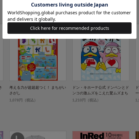
さ
考える力が超超超つく！ まちがい
ドン・キホーテ公式 ドンペンとド
ド
さがし
ンコの激ムズをこえた驚ムズまち
ー
がいさがし
1,078円（税込）
1,210円（税込）
1