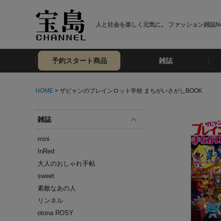
人と社会を楽しく元気に。 ファッション雑誌No
予約スタート商品
雑誌
HOME
> ザビャンのブレインロット学校 まちがいさがしBOOK
雑誌
mini
InRed
大人のおしゃれ手帖
sweet
素敵なあの人
リンネル
otona ROSY