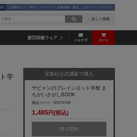
通販
ご利用ガイド
FAQ
マイページ
会員登録・修正
ログイン
ログアウト
詳しく検索
疲労回復ウェア
メルマガ
カート
宝島社公式通販で購入
ト学
ザビャンのブレインロット学校 ま
ちがいさがしBOOK
商品コード : TD079749
1,485
円(税込)
売り切れ