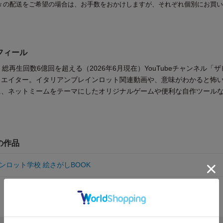
々の配送をご希望の場合は、お手数をおかけしますが、それぞれ個別にお買い
フィール
総再生回数6億回を超える（2026年6月現在）YouTubeチャンネル「ザ
リエイター。イタリアンブレインロット関連動画や、意味がわかると怖
に、ネットミームをテーマにしたオリジナルゲームや便利な自作ツール
の作品
ンロット学校 絵さがしBOOK