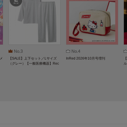
No.3
No.4
メ
【SALE】上下セット／Lサイズ
InRed 2026年10月号増刊
【
（グレー）【一般医療機器】Rec
ル
overypro Lab. 疲労回復ウェア 長
O
袖クルーネック・ロングパンツ