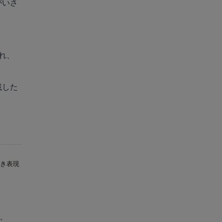
がいさ
れ、
載した
き表現
。