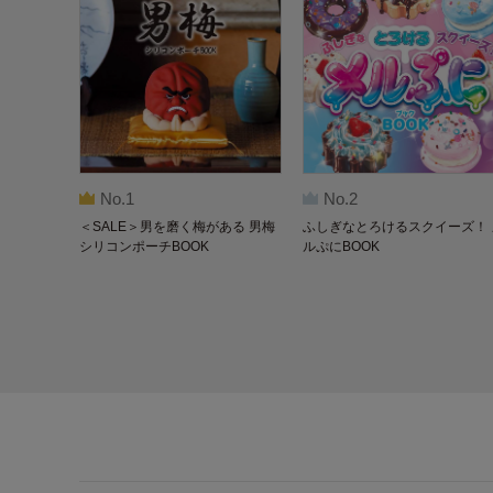
No.1
No.2
＜SALE＞男を磨く梅がある 男梅
ふしぎなとろけるスクイーズ！ 
シリコンポーチBOOK
ルぷにBOOK