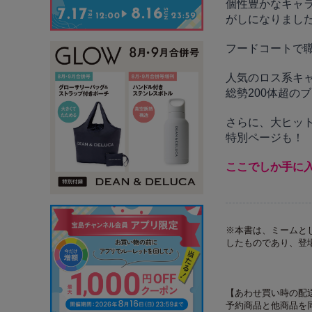
個性豊かなキャ
がしになりまし
フードコートで
人気のロス系キ
総勢200体超の
さらに、大ヒッ
特別ページも！
ここでしか手に
※本書は、ミームと
したものであり、登
【あわせ買い時の配
予約商品と他商品を