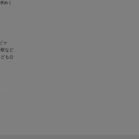
求めく
ビャ
い歌など
なども公