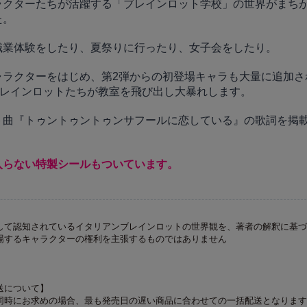
ラクターたちが活躍する「ブレインロット学校」の世界がまち
た。
職業体験をしたり、夏祭りに行ったり、女子会をしたり。
ャラクターをはじめ、第2弾からの初登場キャラも大量に追加さ
ブレインロットたちが教室を飛び出し大暴れします。
ト曲『トゥントゥントゥンサフールに恋している』の歌詞を掲
入らない特製シールもついています。
して認知されているイタリアンブレインロットの世界観を、著者の解釈に基づ
場するキャラクターの権利を主張するものではありません
送について】
同時にお求めの場合、最も発売日の遅い商品に合わせての一括配送となります