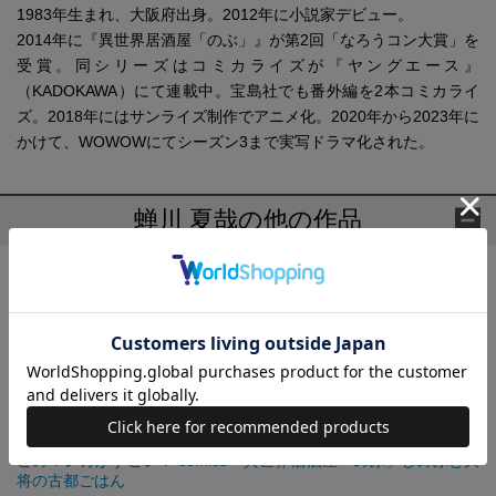
1983年生まれ、大阪府出身。2012年に小説家デビュー。
2014年に『異世界居酒屋「のぶ」』が第2回「なろうコン大賞」を
受賞。同シリーズはコミカライズが『ヤングエース』
（KADOKAWA）にて連載中。宝島社でも番外編を2本コミカライ
ズ。2018年にはサンライズ制作でアニメ化。2020年から2023年に
かけて、WOWOWにてシーズン3まで実写ドラマ化された。
蝉川 夏哉の他の作品
異世界居酒屋「のぶ」
異世界居酒屋「のぶ」二杯目
異世界居酒屋「のぶ」三杯目
異世界居酒屋「のぶ」四杯目
このマンガがすごい！ comics 異世界居酒屋「のぶ」しのぶと大
将の古都ごはん