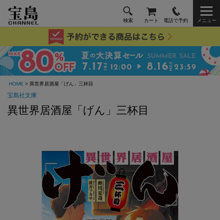
検索
カート
電話で予約
メニュー
HOME
> 異世界居酒屋「げん」三杯目
宝島社文庫
異世界居酒屋「げん」三杯目