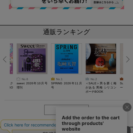
通販ランキング
No.6
No.1
No.2
No.3
ろけるスク
sweet 2026年10月号
SPRiNG 2026年11月
＜SALE＞男を磨く梅
Sumikko
ルぷにBO
増刊
号
がある 男梅 シリコン
ーツチャ
ポーチBOOK
もっと見る