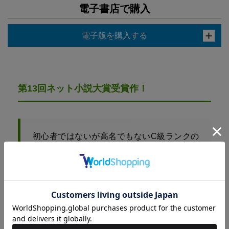
電子書店で購入
電子版を購入する
第13回ネット小説大賞受賞作！
初心者ではないが高名でもないC級ランクの
冒険者、シド。
B級に昇格できる能力がありつつも昇格を拒
む変わり者のシドは、固定のギルドに属する
ことなくソロで冒険者業を続けていた。
そんなある日、シドは訪れたとあるダンジョ
ンで、思いがけないきっかけで自分が「超稀
少スキル所有者」であったと知る。