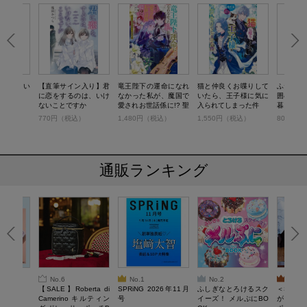
るのは、い
【直筆サイン入り】君
竜王陛下の運命になれ
猫と仲良くお喋りして
ふたりぼ
すか
に恋をするのは、いけ
なかった私が、魔国で
いたら、王子様に気に
囲む 海
ないことですか
愛されお世話係に!? 聖
入られてしまった件
暮らし
花を癒やす弦歌の乙女
）
770円（税込）
1,480円（税込）
1,550円（税込）
800円（
通販ランキング
No.6
No.1
No.2
No.3
6年9月号
【SALE】Roberta di
SPRiNG 2026年11月
ふしぎなとろけるスク
＜SAL
Camerino キルティン
号
イーズ！ メルぷにBO
がある 