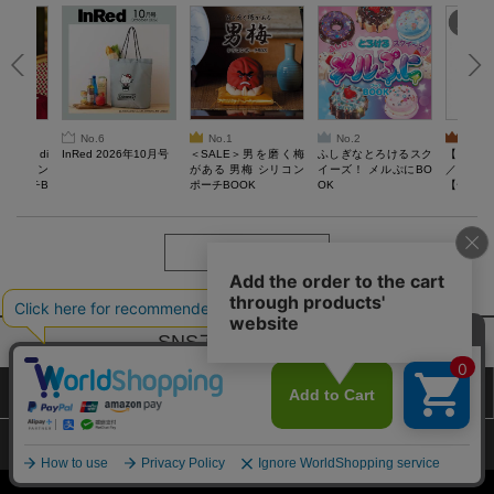
No.6
No.1
No.2
No.3
erta di
InRed 2026年10月号
＜SALE＞男を磨く梅
ふしぎなとろけるスク
【SAL
 キルティン
がある 男梅 シリコン
イーズ！ メルぷにBO
／Lサイ
ーポーチB
ポーチBOOK
OK
【一般医療
verypro
ウェア 
ク・ロン
もっと見る
SNSアカウントー覧
サイトマップ
公式通販ご利用ガイド
プライバシーポリシー
特定商取引法に基づく表記
Copyright (c) TAKARAJIMASHA,Inc. All Rights Reserved.