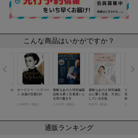
こんな商品はいかがですか？
ス 毎日が
オードリー・ヘプバー
素敵なあの人特別編集
素敵なあの人特別編集
リンネル
0の言葉
ン 永遠の言葉120
品格を磨く言葉遣いと
心に響く言葉、大切に
支えてく
文章の書き方
している言葉。
命が好転
税込）
1,540円（税込）
1,210円（税込）
891円（税込）
1,100
通販ランキング