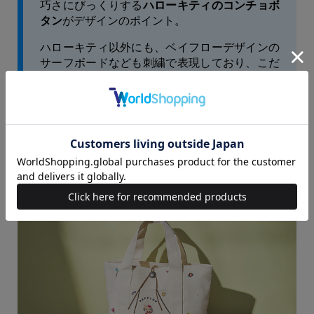
巧さにびっくりする
ハローキティのコンチョボ
タン
がデザインのポイント。
ハローキティ以外にも、ベイフローデザインの
サーフボードなども刺繍で表現しており、こだ
わりのデザインです。
マチもしっかりあり、500mLペットボトルも収
納可能。
フロントにはポケット付きで、使い勝手も抜
群。お出かけにベストなサイズ感です。