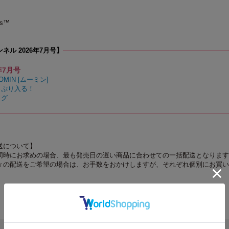
rs™
ネル 2026年7月号】
年7月号
MIN [ムーミン]
っぷり入る！
ッグ
送について】
同時にお求めの場合、最も発売日の遅い商品に合わせての一括配送となります
々の配送をご希望の場合は、お手数をおかけしますが、それぞれ個別にお買い