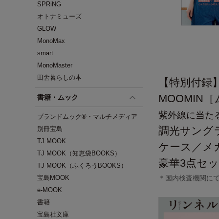
SPRiNG
オトナミューズ
GLOW
MonoMax
smart
MonoMaster
田舎暮らしの本
【特別付録
MOOMIN
書籍・ムック
紫外線に当た
ブランドムック®・マルチメディア
調光サング
別冊宝島
TJ MOOK
ケース／メ
TJ MOOK（知恵袋BOOKS）
豪華3点セ
TJ MOOK（ふくろうBOOKS）
宝島MOOK
＊国内検査機関にてサ
e-MOOK
書籍
宝島社文庫