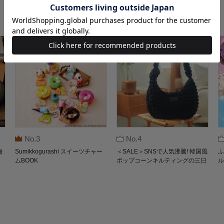
No.3
No.4
梅
Sumikkogurashi スイーツチャー
＜SALE＞SNSで人気沸騰! 韓国風
ふ
ムBOOK
ポップコーンキルティングの三日
ル
月バッグBOOK by THE SCAPE O
F GREEN