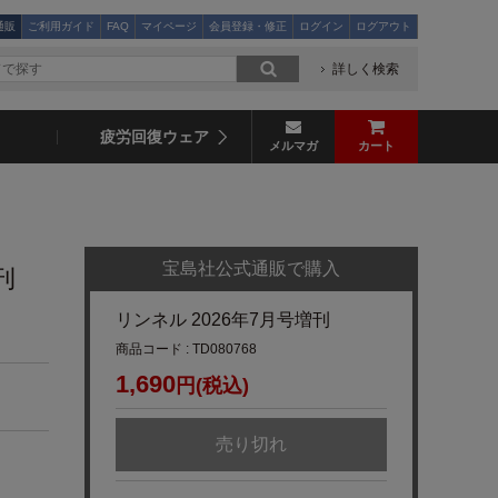
通販
ご利用ガイド
FAQ
マイページ
会員登録・修正
ログイン
ログアウト
詳しく検索
疲労回復ウェア
メルマガ
カート
宝島社公式通販で購入
刊
リンネル 2026年7月号増刊
商品コード : TD080768
1,690
円(税込)
売り切れ