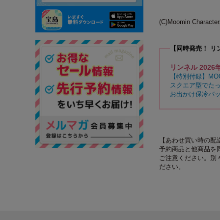
(C)Moomin Characte
【同時発売！ リン
リンネル 2026
【特別付録】MOO
スクエア型でた
お出かけ保冷バ
【あわせ買い時の配
予約商品と他商品を
ご注意ください。別
ださい。