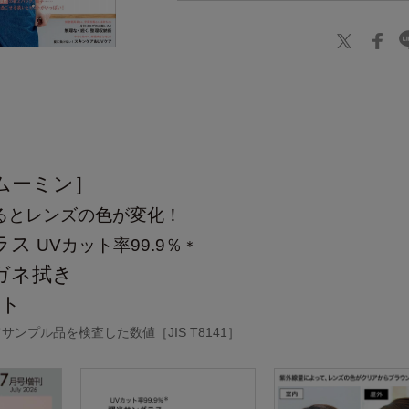
】
［ムーミン］
るとレンズの色が変化！
ラス
UVカット率99.9％
＊
ガネ拭き
ット
ンプル品を検査した数値［JIS T8141］