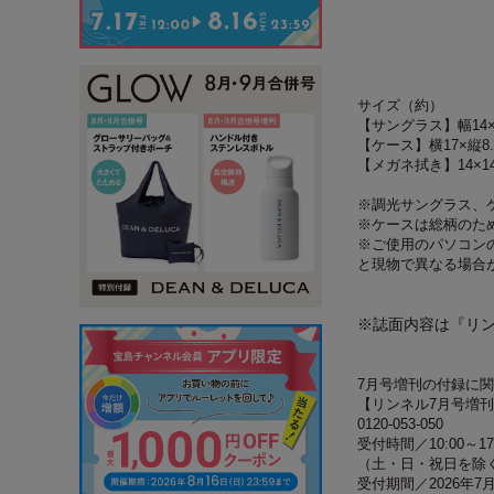
サイズ（約）
【サングラス】幅14×
【ケース】横17×縦8.
【メガネ拭き】14×1
※調光サングラス、
※ケースは総柄のた
※ご使用のパソコン
と現物で異なる場合
※誌面内容は『リ
7月号増刊の付録に
【リンネル7月号増刊
0120-053-050
受付時間／10:00～17
（土・日・祝日を除く
受付期間／2026年7