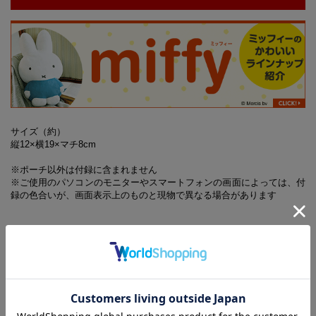
サイズ（約）
縦12×横19×マチ8cm
※ポーチ以外は付録に含まれません
※ご使用のパソコンのモニターやスマートフォンの画面によっては、付
録の色合いが、画面表示上のものと現物で異なる場合があります
※誌面内容は『リンネル』9月号に対し、一部掲載していない記事
があります
9月号増刊の付録に関するお問い合わせ先
【リンネル9月号増刊 付録対応事務局】
0120-108-280