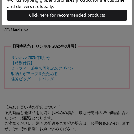
受付時間／10:00～17:00
（土・日・祝日を除く)
受付期間／2025年9月29日（月）まで
(C) Mercis bv
【同時発売！ リンネル 2025年9月号】
リンネル 2025年9月号
【特別付録】
ミッフィー誕生70周年記念デザイン
収納力がアップ＆たためる
保冷ビッグトートバッグ
【あわせ買い時の配送について】
予約商品と他商品を同時にお求めの場合、最も発売日の遅い商品に合わ
せての一括配送となります。
ご注意ください。別々の配送をご希望の場合は、お手数をおかけします
が、それぞれ個別にお買い求めください。