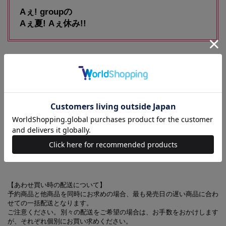
Aぇ! groupの
Aぇ夏! Aぇ休み!!
※『mini7月号』に対し、一部掲載していない記事があります
※7月号増刊に、ハローキティのリボン型ミニバッグ付録はつきません
【同時発売！ mini 2026年7月号】
mini 2026年7月号
【特別付録】ハローキティ
ストラップ付きリボン型ミニBAG
【あわせ買い時の配送について】
予約商品と他商品を同時にお求めの場合、最も発売日の遅い商品に合わ
せての一括配送となります。
ご注意ください。別々の配送をご希望の場合は、お手数をおかけします
が、それぞれ個別にお買い求めください。