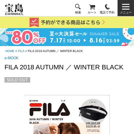
検索
カート
電話で予約
メニュー
HOME
>
FILA
> FILA 2018 AUTUMN ／ WINTER BLACK
e-MOOK
FILA 2018 AUTUMN ／ WINTER BLACK
SOLD OUT