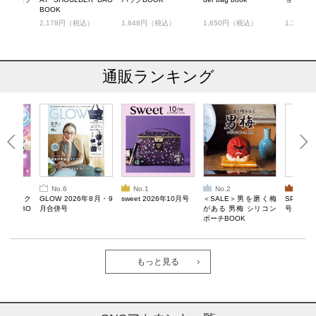
BOOK
ブラックカ
税込）
2,178円（税込）
1,848円（税込）
1,650円（税込）
1,397
通販ランキング
No.6
No.1
No.2
No.3
ろけるスク
GLOW 2026年8月・9
sweet 2026年10月号
＜SALE＞男を磨く梅
SPRiNG
ルぷにBO
月合併号
がある 男梅 シリコン
号
ポーチBOOK
もっと見る