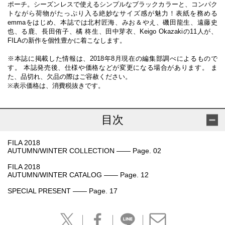
ポーチ。シーズンレスで使えるシンプルなブラックカラーと、コンパク
トながら荷物がたっぷり入る絶妙なサイズ感が魅力！表紙を務める
emmaをはじめ、本誌では北村匠海、みお＆やえ、磯田龍生、遠藤史
也、る鹿、長田侑子、橘 柊生、田中芽衣、Keigo Okazakiの11人が、
FILAの新作を個性豊かに着こなします。
※本誌に掲載した情報は、2018年8月現在の編集部調べによるもので
す。 本誌発売後、仕様や価格などが変更になる場合があります。 ま
た、品切れ、欠品の際はご容赦ください。
※表示価格は、消費税抜きです。
目次
FILA 2018
AUTUMN/WINTER COLLECTION —— Page. 02
FILA 2018
AUTUMN/WINTER CATALOG —— Page. 12
SPECIAL PRESENT —— Page. 17