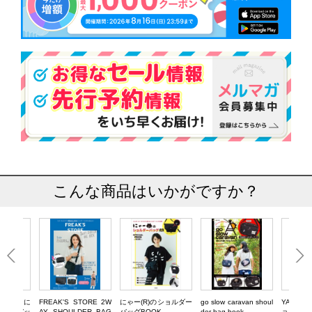
こんな商品はいかがですか？
 マルチに
FREAK'S STORE 2W
にゃー(R)のショルダー
go slow caravan shoul
YAK PA
ルダーバッ
AY SHOULDER BAG
バッグBOOK
der bag book
ョルダー