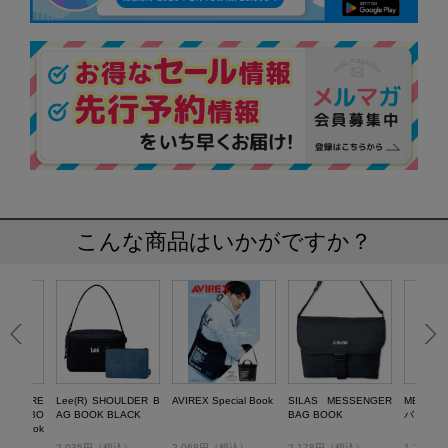
こんな商品はいかがですか？
P SQUARE
Lee(R) SHOULDER B
AVIREX Special Book
SILAS MESSENGER
MEI(R
 BAG BO
AG BOOK BLACK
BAG BOOK
バッグBO
d by Naok
税込）
2,035円（税込）
2,068円（税込）
2,178円（税込）
1,309