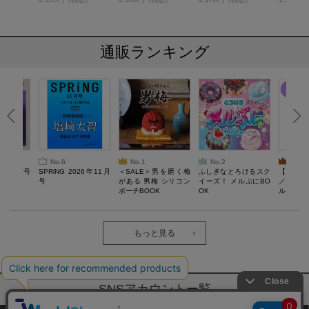
通販ランキング
No.6
No.1
No.2
No.3
26年10月号
SPRiNG 2026年11月
＜SALE＞男を磨く梅
ふしぎなとろけるスク
【SAL
号
がある 男梅 シリコン
イーズ！ メルぷにBO
／Lサ
ポーチBOOK
OK
ル）【一
Recover
労回復ウ
ーネック
ツ
もっと見る
SNSアカウントー覧