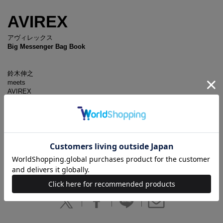
AVIREX
アヴィレックス
Big Messenger Bag Book
鈴木伸之
meets
AVIREX
New Collection
ビッグサイズで収納力バツグンのメッセンジャーバッグ。
男女を問わず使えるうえ、便利な4つのポケットや織りロゴテープな
ど、
ディテールにもこだわりがたっぷり。
ステンシル調のプリントがかっこいい、本誌だけの限定デザイン！