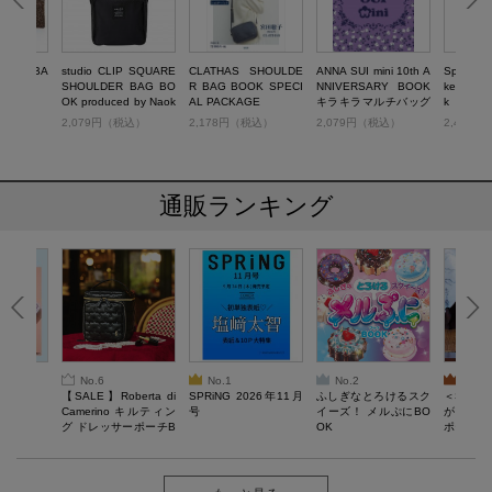
LDER BA
studio CLIP SQUARE
CLATHAS SHOULDE
ANNA SUI mini 10th A
Spick & 
SHOULDER BAG BO
R BAG BOOK SPECI
NNIVERSARY BOOK
ket Shou
OK produced by Naok
AL PACKAGE
キラキラマルチバッグ
k
o Gencho
Ver.
税込）
2,079円（税込）
2,178円（税込）
2,079円（税込）
2,420
通販ランキング
No.6
No.1
No.2
No.3
6年9月号
【SALE】Roberta di
SPRiNG 2026年11月
ふしぎなとろけるスク
＜SAL
Camerino キルティン
号
イーズ！ メルぷにBO
がある 
グ ドレッサーポーチB
OK
ポーチBO
OOK