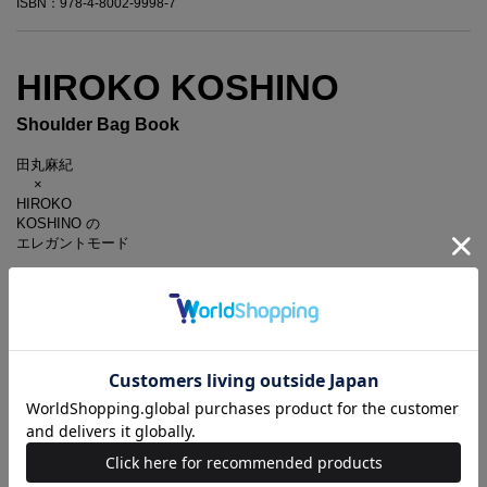
ISBN：978-4-8002-9998-7
HIROKO KOSHINO
Shoulder Bag Book
田丸麻紀
×
HIROKO
KOSHINO の
エレガントモード
表情のあるリッチなレザー調素材や、ミニマムながら機能性や容量にも
こだわったモードなバッグ。
ヒロコ先生が愛用するバッグをヒントにご本人自らがデザインしたこだ
わりのディテールをひもときます。
form HIROKO
素材は大人っぽさと高級感を兼ね備えつつ、肩に負担がかからない軽め
のエコレザーをセレクト。
バッグの口のパイピングもデザインの一部として真っ赤にしてみまし