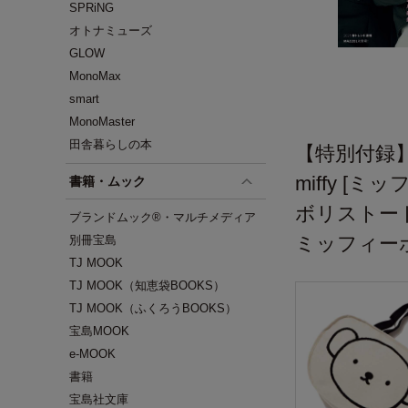
SPRiNG
オトナミューズ
GLOW
MonoMax
smart
MonoMaster
田舎暮らしの本
【特別付録
miffy [ミッ
書籍・ムック
ボリストー
ブランドムック®・マルチメディア
ミッフィー
別冊宝島
TJ MOOK
TJ MOOK（知恵袋BOOKS）
TJ MOOK（ふくろうBOOKS）
宝島MOOK
e-MOOK
書籍
宝島社文庫