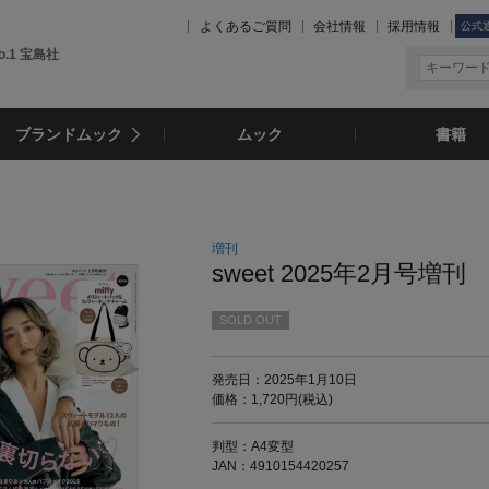
よくあるご質問
会社情報
採用情報
公式
.1 宝島社
ブランドムック
ムック
書籍
増刊
sweet 2025年2月号増刊
SOLD OUT
発売日：2025年1月10日
価格：1,720円(税込)
判型：A4変型
JAN：4910154420257