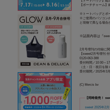
【トートバッグ】縦26
【ポーチチャーム】縦1
※トートバッグとポ
※ご使用のパソコン
と現物で異なる場合
※誌面内容は『sw
2月号増刊の付録に
【sweet2月号増刊
0120-063-388
受付時間／10:00～17
（土・日・祝日を除
受付期間／2025年3
(C) Mercis bv
【同時発売！ swe
sweet 2025年2