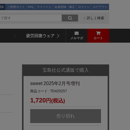
通販
ご利用ガイド
FAQ
マイページ
会員登録・修正
ログイン
ログアウト
詳しく検索
疲労回復ウェア
メルマガ
カート
宝島社公式通販で購入
sweet 2025年2月号増刊
商品コード : TD420257
1,720
円(税込)
売り切れ