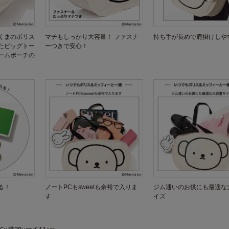
くまのボリス
マチもしっかり大容量！ ファスナ
持ち手が長めで肩掛けしや
たビッグトー
ーつきで安心！
ームポーチの
る！
ノートPCもsweetも余裕で入りま
ジム通いのお供にも最適な
す
イズ