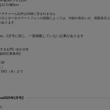
×横38×マチ11cm
2.5×横9cm
ーチチャーム以外は付録に含まれません
のモニターやスマートフォンの画面によっては、付録の色合いが、画面表示上
があります
eet』2月号に対し、一部掲載していない記事があります
関するお問い合わせ先
 付録対応事務局】
:00
く）
月19日（水）まで
et2025年2月号】
月号