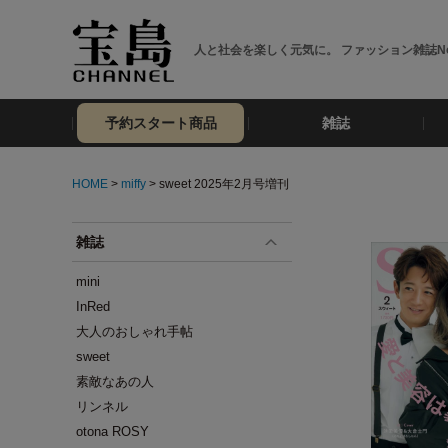
人と社会を楽しく元気に。 ファッション雑誌No
予約スタート商品
雑誌
HOME
>
miffy
> sweet 2025年2月号増刊
雑誌
mini
InRed
大人のおしゃれ手帖
sweet
素敵なあの人
リンネル
otona ROSY