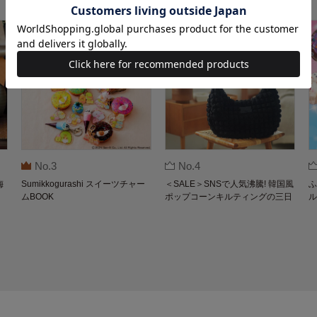
No.3
No.4
梅
Sumikkogurashi スイーツチャー
＜SALE＞SNSで人気沸騰! 韓国風
ふ
ムBOOK
ポップコーンキルティングの三日
ル
月バッグBOOK by THE SCAPE O
F GREEN