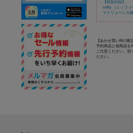
【特別付録】
miffy ［ミッフ
マトリョーシカ風
【あわせ買い時の配
予約商品と他商品を
ご注意ください。別
ださい。