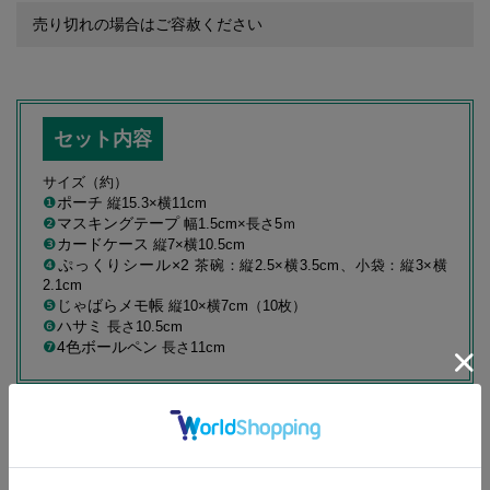
売り切れの場合はご容赦ください
セット内容
サイズ（約）
❶
ポーチ
縦15.3×横11cm
❷
マスキングテープ
幅1.5cm×長さ5ｍ
❸
カードケース
縦7×横10.5cm
❹
ぷっくりシール×2
茶碗：縦2.5×横3.5cm、小袋：縦3×横
2.1cm
❺
じゃばらメモ帳
縦10×横7cm（10枚）
❻
ハサミ
長さ10.5cm
❼
4色ボールペン
長さ11cm
※ポーチ＆文具7点セット以外は付録に含まれません
※ご使用のパソコンのモニターやスマートフォンの画面によっては、付
録の色合いが、画面表示上のものと現物で異なる場合があります