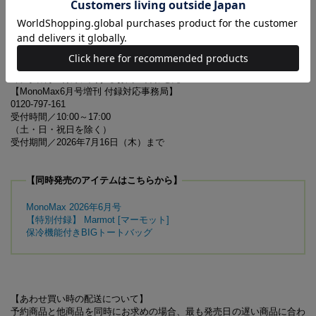
※『MonoMax』6月号とは表紙、付録が異なります。誌面内容は
同一です
6月号増刊の付録に関するお問い合わせ先
【MonoMax6月号増刊 付録対応事務局】
0120-797-161
受付時間／10:00～17:00
（土・日・祝日を除く）
受付期間／2026年7月16日（木）まで
【同時発売のアイテムはこちらから】
MonoMax 2026年6月号
【特別付録】 Marmot [マーモット]
保冷機能付きBIGトートバッグ
【あわせ買い時の配送について】
予約商品と他商品を同時にお求めの場合、最も発売日の遅い商品に合わ