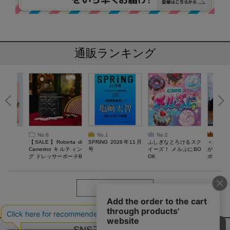
通販ランキング
No.6
No.1
No.2
No.3
6年9月号
【SALE】Roberta di
SPRiNG 2026年11月
ふしぎなとろけるスク
＜SAL
Camerino キルティン
号
イーズ！ メルぷにBO
がある 
グ ドレッサーポーチB
OK
ポーチBO
OOK
もっと見る
SNSアカウントー覧