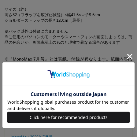
サイズ（約）
高さ32（フラップを広げた状態）×幅41.5×マチ9.5cm
ショルダーストラップの長さ120cm［最長］
※バッグ以外は付録に含まれません
※ご使用のパソコンのモニターやスマートフォンの画面によっては、商
品の色合いが、画面表示上のものと現物で異なる場合があります
※『MonoMax 7月号』とは表紙、付録が異なります。紙面内容は
同一です
7月号増刊の付録に関するお問い合わせ先
【MonoMax7月号増刊 付録対応事務局】
0120-063-388
受付時間／10:00～17:00
（土・日・祝日を除く）
受付期間／2026年8月14日(金)まで
【同時発売のアイテムはこちらから】