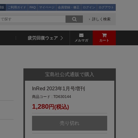
通販
ご利用ガイド
FAQ
マイページ
会員登録・修正
ログイン
ログアウト
詳しく検索
疲労回復ウェア
メルマガ
カート
宝島社公式通販で購入
InRed 2023年1月号増刊
商品コード : TD630144
1,280
円(税込)
売り切れ