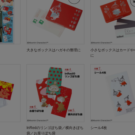
大きなボックスはハガキの整理に
小さなボックスはカードや
に
InRedのリンゴぽち袋／横向きぽち
シール4枚
袋／お座りぽち袋