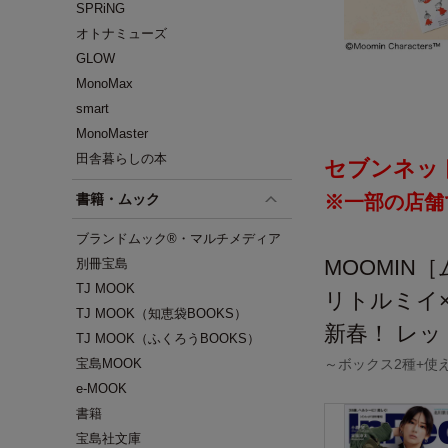
SPRiNG
オトナミューズ
GLOW
MonoMax
smart
MonoMaster
田舎暮らしの本
セブンネッ
書籍・ムック
※一部の店舗
ブランドムック®・マルチメディア
MOOMIN
別冊宝島
TJ MOOK
リトルミイ× 
TJ MOOK（知恵袋BOOKS）
新春！ レッ
TJ MOOK（ふくろうBOOKS）
宝島MOOK
～ボックス2種+使
e-MOOK
書籍
宝島社文庫