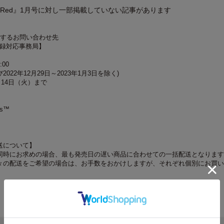
nRed』1月号に対し一部掲載していない記事があります
関するお問い合わせ先
 付録対応事務局】
:00
022年12月29日～2023年1月3日を除く)
月14日（火）まで
rs™
送について】
同時にお求めの場合、最も発売日の遅い商品に合わせての一括配送となります
々の配送をご希望の場合は、お手数をおかけしますが、それぞれ個別にお買い