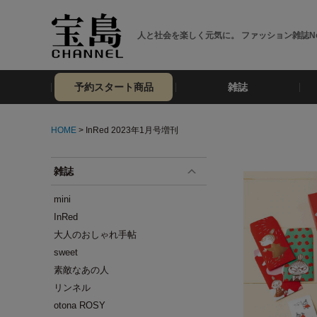
人と社会を楽しく元気に。 ファッション雑誌No
予約スタート商品
雑誌
HOME
> InRed 2023年1月号増刊
雑誌
mini
InRed
大人のおしゃれ手帖
sweet
素敵なあの人
リンネル
otona ROSY