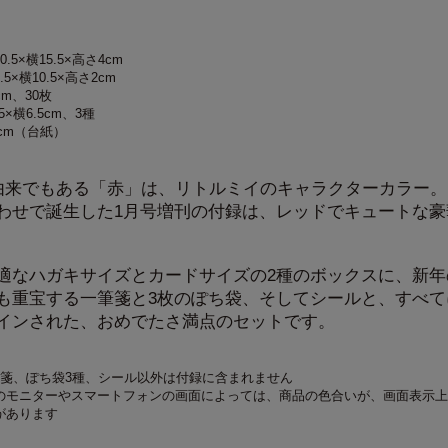
5×横15.5×高さ4cm
×横10.5×高さ2cm
cm、30枚
×横6.5cm、3種
cm（台紙）
名の由来でもある「赤」は、リトルミイのキャラクターカラー
わせで誕生した1月号増刊の付録は、レッドでキュートな豪
適なハガキサイズとカードサイズの2種のボックスに、新年
も重宝する一筆箋と3枚のぽち袋、そしてシールと、すべて
インされた、おめでたさ満点のセットです。
筆箋、ぽち袋3種、シール以外は付録に含まれません
のモニターやスマートフォンの画面によっては、商品の色合いが、画面表示上
があります