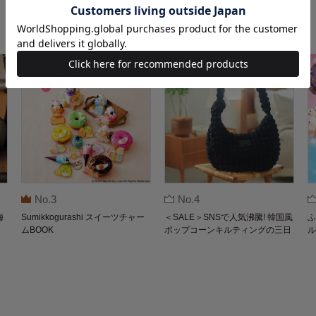
No.3
No.4
梅
Sumikkogurashi スイーツチャー
＜SALE＞SNSで人気沸騰! 韓国風
ふ
ムBOOK
ポップコーンキルティングの三日
ル
月バッグBOOK by THE SCAPE O
F GREEN