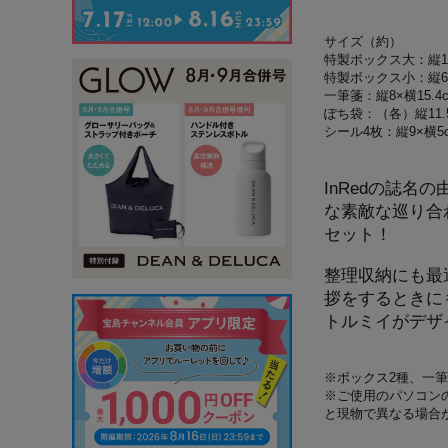
サイズ（約）
特製ボックス大：縦10.
特製ボックス小：縦6.5
一筆箋：縦8×横15.4
ぽち袋：（各）縦11.5
シール4枚：縦9×横5
InRedの誌
な素敵な巡り合
セット！
整理収納にも最
拶をするときに
トルミイがデザ
※ボックス2種、一
※ご使用のパソコン
と現物で異なる場合