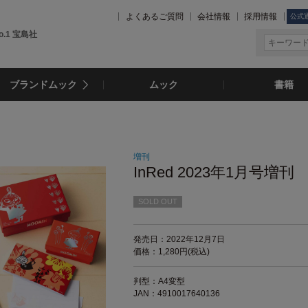
よくあるご質問
会社情報
採用情報
公式
.1 宝島社
ブランドムック
ムック
書籍
増刊
InRed 2023年1月号増刊
SOLD OUT
発売日：2022年12月7日
価格：1,280円(税込)
判型：A4変型
JAN：4910017640136