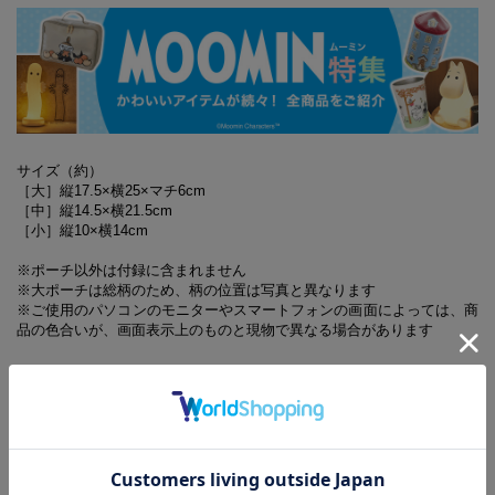
サイズ（約）
［大］縦17.5×横25×マチ6cm
［中］縦14.5×横21.5cm
［小］縦10×横14cm
※ポーチ以外は付録に含まれません
※大ポーチは総柄のため、柄の位置は写真と異なります
※ご使用のパソコンのモニターやスマートフォンの画面によっては、商
品の色合いが、画面表示上のものと現物で異なる場合があります
※誌面内容は『InRed』8月・9月合併号に対し、一部掲載していな
い記事があります
8月・9月合併号増刊の付録に関するお問い合わせ先
【InRed8月・9月合併号増刊 付録対応事務局】