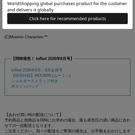
0120-797-161
受付時間／10:00～17:00
（土・日・祝日および2026年8月10日（月）～14日（金）を除く)
受付期間／2026年10月14日（水）まで
(C)Moomin Characters™
【同時発売！ InRed 2026年8月号】
InRed 2026年8月・9月合併号
【特別付録】MOOMIN [ムーミン]
ショルダーストラップ付き
ボストンバッグ
【あわせ買い時の配送について】
予約商品と他商品を同時にお求めの場合、最も発売日の遅い商品に合わ
せての一括配送となります。
ご注意ください。別々の配送をご希望の場合は、お手数をおかけします