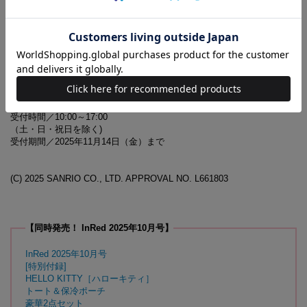
※誌面内容は『InRed』10月号に対し、一部掲載していない記事が
あります
10月号増刊の付録に関するお問い合わせ先
【InRed10月号増刊 付録対応事務局】
0120-053-050
受付時間／10:00～17:00
（土・日・祝日を除く)
受付期間／2025年11月14日（金）まで
(C) 2025 SANRIO CO., LTD. APPROVAL NO. L661803
【同時発売！ InRed 2025年10月号】
InRed 2025年10月号
[特別付録]
HELLO KITTY［ハローキティ］
トート＆保冷ポーチ
豪華2点セット