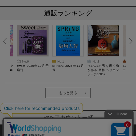
通販ランキング
No.6
No.1
No.2
No.3
ろけるスク
sweet 2026年10月号
SPRiNG 2026年11月
＜SALE＞男を磨く梅
Sumikko
ルぷにBO
増刊
号
がある 男梅 シリコン
ーツチャ
ポーチBOOK
もっと見る
SNSアカウントー覧
サイトマップ
公式通販ご利用ガイド