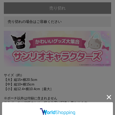
売り切れ
売り切れの場合はご容赦ください
サイズ（約）
【大】縦15×横20.5cm
【中】縦10×横15cm
【小】縦12.4×横10.4cm［最大］
※ポーチ以外は付録に含まれません
※大ポーチは総柄のため、柄の位置は写真と異なります
※ご使用のパソコンのモニターやスマートフォンの画面によっては、商
品の色合いが、画面表示上のものと現物で異なる場合があります