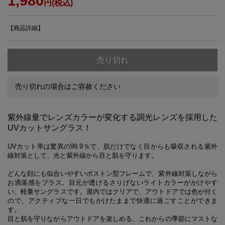
1,980
円(税込)
【商品詳細】
売り切れ
売り切れの場合はご容赦ください
紫外線量でレンズカラーが変化する調光レンズを採用した
UVカットサングラス！
UVカット率は驚異の99.9％で、肌だけでなく目からも吸収される紫外
線対策として、光と紫外線から目と肌を守ります。
どんな顔にも似合いやすいボストン型フレームで、紫外線対策しながら
お洒落感をプラス。目元が透けるさりげないライトカラーがかけやす
い、軽量サングラスです。屋内ではクリアで、アウトドアでは色が付く
ので、アクティブな一日でもかけたままで快適に過ごすことができま
す。
目と肌を守りながらアウトドアを楽しめる、これからの季節にマストな