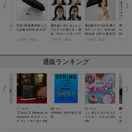
兼用折りた
DOD 晴雨兼用折りた
紫外線に当たるとレン
美白肌モデル辻元 舞プ
美白肌モ
 BEIGE
たみ傘 BOOK BLACK
ズカラーが変わる！ 調
ロデュース！ SUN DE
ロデュース
光・UVカットサングラ
FENCE 100％遮光日
ENCE 
ス BROWN
傘BOOK お肌を守るB
BOOK 
税込）
3,289円（税込）
1,980円（税込）
3,289円（税込）
3,289
LACK ver.
WHITE ve
通販ランキング
No.6
No.1
No.2
No.3
6年9月号
【SALE】Roberta di
SPRiNG 2026年11月
ふしぎなとろけるスク
＜SAL
Camerino キルティン
号
イーズ！ メルぷにBO
がある 
グ ドレッサーポーチB
OK
ポーチBO
OOK