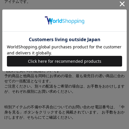
アイテムです。
可視光線透過率 84.9％
紫外線透過率 0.1％以下
【同時発売のアイテムはこちらから】
紫外線に当たるとレンズカラーが変わる！ 調光・UVカットサン
グラス BROWN
【あわせ買い時の配送について】
予約商品と他商品を同時にお求めの場合、最も発売日の遅い商品に合わ
せての一括配送となります。
ご注意ください。別々の配送をご希望の場合は、お手数をおかけします
が、それぞれ個別にお買い求めください。
特別アイテムの不備や不具合についてのお問い合わせ電話番号は、「中
身を見る」ボタンをクリックすると掲載されています。 お手数をおか
けしますが、そちらにてご確認ください。