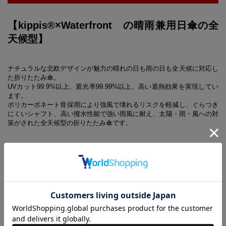
【kippis®×Waterfront の晴雨兼用日傘の全
天候型】
ナチュラルな北欧デザインが魅力の晴れの日も雨の日も全天候に対応し
た折りたたみ傘。
UVカット99.9%以上、遮光率99.99%以上、高い遮熱効果を実現してい
ます。
ポリカーボネート骨採用により強風で壊れるリスクを軽減し、ぐらつき
にくいシャフト、高い撥水性能で強い雨風に耐え、太陽・雨・風への対
策がされた全天候型の折りたたみ傘です。
Ornamentti（オルナメンッティ）柄
フィンランドで200年以上前に建てられた邸宅を訪れたデザイナーが、
装飾的な壁紙からインスピレーションを受けてデザイン。その場にある
だけで、ぱっと場を華やかにしてくれる装飾的なオーバル柄を、モダン
にポップに落とし込みました。
【同時発売の別柄アイテムはこちらから】