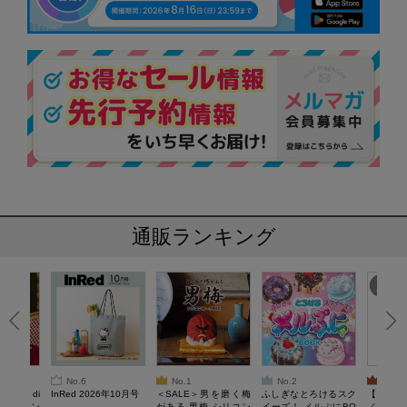
通販ランキング
No.6
No.1
No.2
No.3
erta di
InRed 2026年10月号
＜SALE＞男を磨く梅
ふしぎなとろけるスク
【SAL
 キルティン
がある 男梅 シリコン
イーズ！ メルぷにBO
／Lサイ