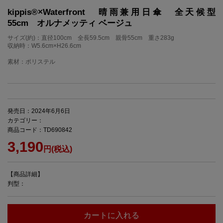
kippis®×Waterfront 晴雨兼用日傘 全天候型
55cm オルナメッティ ベージュ
サイズ(約)：直径100cm 全長59.5cm 親骨55cm 重さ283g
収納時：W5.6cm×H26.6cm
素材：ポリステル
発売日：2024年6月6日
カテゴリー：
商品コード：TD690842
3,190
円(税込)
【商品詳細】
判型：
カートに入れる