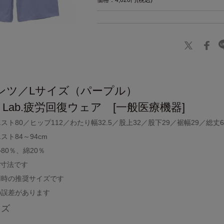
価格：4,620円(税込)
ンツ／Lサイズ（パープル）
pro Lab.疲労回復ウェア [一般医療機器]
ト80／ヒップ112／わたり幅32.5／股上32／股下29／裾幅29／総丈6
ト84～94cm
80％、綿20％
り寸法です
用時の推奨サイズです
の誤差があります
イズ