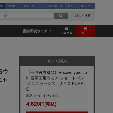
通販
ご利用ガイド
FAQ
マイページ
会員登録・修正
ログイン
ログアウト
詳しく検索
疲労回復ウェア
メルマガ
カート
今すぐ購入
回復ウ
【一般医療機器】Recoverypro La
b. 疲労回復ウェア ショートパン
ニセ
ツ ユニセックス Lサイズ PURPL
E
商品コード : TD691539
4,620
円(税込)