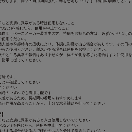
持続します。商品の耐用期間は約２年を想定しています（着用の頻度などによ
口など皮膚に異常がある時は使用しないこと
れなど)を感じたら、使用を中止すること
高血圧、ペースメーカー装着中の方、持病をお持ちの方は、必ずかかりつけの
ご使用ください。
個人差や季節特有の症状により、体調に影響が出る場合があります。その日の
がらご使用ください。懸念がある場合は使用をお控えください。
状のところ異常の報告はありませんが、体の変化を感じた場合はすぐに使用を
、指示に従ってください。
可能です。
ことを確認してください
てください
眠時のいずれでも着用可能です
人差があるため、長期間の着用をおすすめします
発汗作用が高まることから、十分な水分補給を行ってください
意】
口など皮膚に異常があるときは使用しないでください
れなど) を感じたら、使用を中止してください
移りする場合があるのでほかのものと分けて洗濯してください