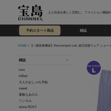
人と社会を楽しく元気に。 ファッション雑誌No
予約スタート商品
雑誌
HOME
> 【一般医療機器】Recoverypro Lab. 疲労回復ウェア ショ
雑誌
mini
InRed
大人のおしゃれ手帖
sweet
素敵なあの人
リンネル
otona ROSY