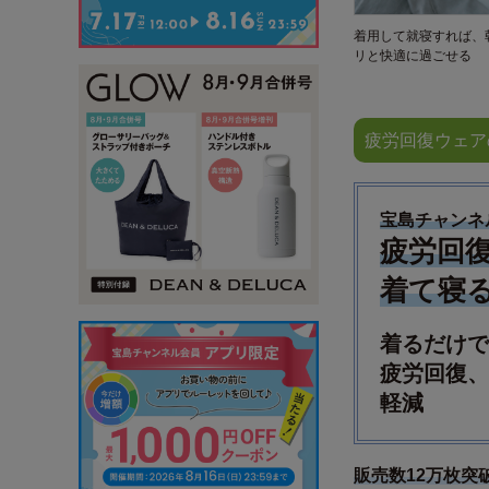
着用して就寝すれば、
リと快適に過ごせる
疲労回復ウェア
宝島チャンネ
疲労回
着て寝
着るだけで
疲労回復、
軽減
販売数12万枚突