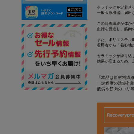
セラミックを定着さ
一般医療機器に届出
この特殊繊維が体か
血行を促進し、筋肉
また、ポリエステル8
着用者から「着心地
セラミックが練り込
効果が高まるため、
「本品は原材料繊
一定程度の遠赤外
疲労や筋肉のコリ