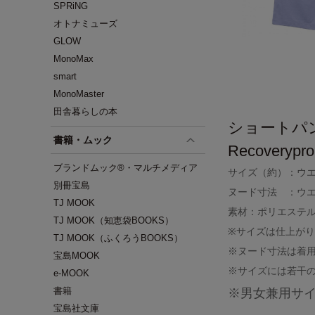
SPRiNG
オトナミューズ
GLOW
MonoMax
smart
MonoMaster
田舎暮らしの本
ショートパ
書籍・ムック
Recovery
ブランドムック®・マルチメディア
サイズ（約）：ウエス
別冊宝島
ヌード寸法 ：ウエス
TJ MOOK
素材：ポリエステル
TJ MOOK（知恵袋BOOKS）
※サイズは仕上が
TJ MOOK（ふくろうBOOKS）
※ヌード寸法は着
宝島MOOK
※サイズには若干
e-MOOK
書籍
※男女兼用サ
宝島社文庫