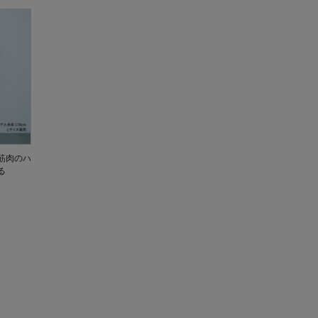
筋肉のハ
る