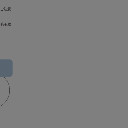
ご注意
毛玉取