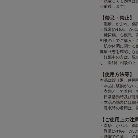
・洗濯しても効果は
少前後します）
【禁忌・禁止】
・湿疹、かぶれ、傷
・異常(かゆみ、かぶ
・糖尿病、心疾患、
相談の上でご購入・
・肌や体調に関する
健康状態を確認しな
・妊娠中の方は、現
し、医師に相談の上
【使用方法等】
本品は繰り返し使用
・本品に破損がない
・衣類として着用し
・日常活動時及び睡
・本品の効果には個
・睡眠時の着用は、
【ご使用上の注
・湿疹、かぶれ、傷
・異常(かゆみ、かぶ
・洗濯で色落ち、色