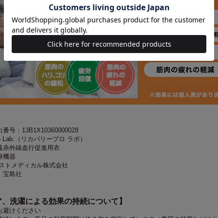
：13B1X10360000028
ro Lab.（リカバリープロ ラボ）
遠赤外線血行促進用衣
療機器
ーストメディカル株式会社
 宝島社
ア、洗濯による効果の持続について】
お避けください