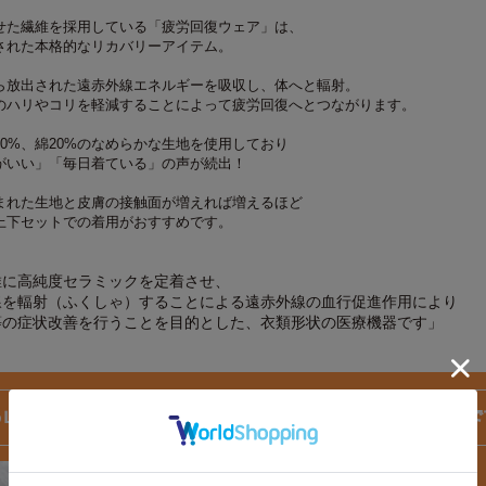
せた繊維を採用している「疲労回復ウェア」は、
された本格的なリカバリーアイテム。
ら放出された遠赤外線エネルギーを吸収し、体へと輻射。
のハリやコリを軽減することによって疲労回復へとつながります。
0%、綿20%のなめらかな生地を使用しており
がいい」「毎日着ている」の声が続出！
まれた生地と皮膚の接触面が増えれば増えるほど
上下セットでの着用がおすすめです。
維に高純度セラミックを定着させ、
線を輻射（ふくしゃ）することによる遠赤外線の血行促進作用により
等の症状改善を行うことを目的とした、衣類形状の医療機器です」