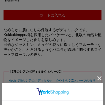
【商品詳細】
カートに入れる
なめらかに肌になじみ保湿するボディミルクです。
Kukkakimppu柄を採用したパッケージと、北欧の自然や植
物をイメージした香りを楽しめます。
可憐なジャスミン、ミュゲの花々に瑞々しくフルーティな
爽やかさと、とろけるようなバニラが繊細に調和するスイ
ートフローラルの香り。
【3種のシアのボディミルク シリーズ】
kippis 3種のシアのボディミルク 心やすらぐ森とハーブの香り
kippis 3種のシアのボディミルク 北欧の街並み感じるスオミム
スクの香り
kippis 3種のシアのボディミルク やさしい陽だまり完熟アップ