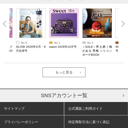
No.6
No.1
No.2
No.3
ろけるスク
GLOW 2026年8月・9
sweet 2026年10月号
＜SALE＞男を磨く梅
SPRiNG
ルぷにBO
月合併号
がある 男梅 シリコン
号
ポーチBOOK
もっと見る
SNSアカウントー覧
サイトマップ
公式通販ご利用ガイド
プライバシーポリシー
特定商取引法に基づく表記