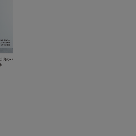
筋肉のハ
る