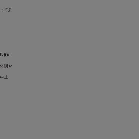
って多
医師に
体調や
中止