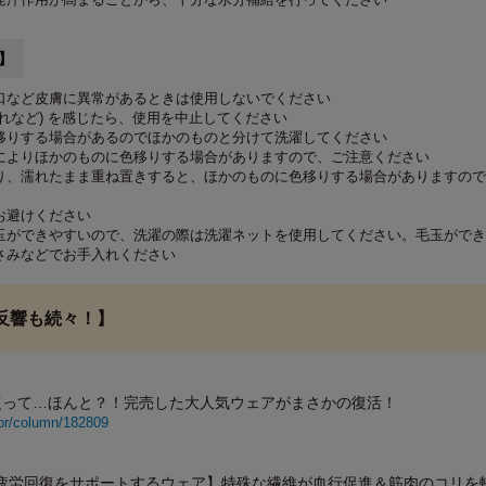
】
口など皮膚に異常があるときは使用しないでください
れなど) を感じたら、使用を中止してください
移りする場合があるのでほかのものと分けて洗濯してください
によりほかのものに色移りする場合がありますので、ご注意ください
り、濡れたまま重ね置きすると、ほかのものに色移りする場合がありますので
お避けください
玉ができやすいので、洗濯の際は洗濯ネットを使用してください。毛玉ができ
さみなどでお手入れください
反響も続々！】
復って…ほんと？！完売した大人気ウェアがまさかの復活！
thor/column/182809
！疲労回復をサポートするウェア】特殊な繊維が血行促進＆筋肉のコリを