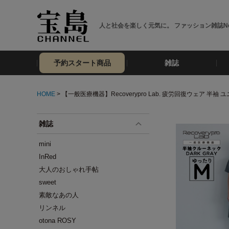
人と社会を楽しく元気に。 ファッション雑誌No
予約スタート商品
雑誌
HOME
> 【一般医療機器】Recoverypro Lab. 疲労回復ウェア 半袖
雑誌
mini
InRed
大人のおしゃれ手帖
sweet
素敵なあの人
リンネル
otona ROSY