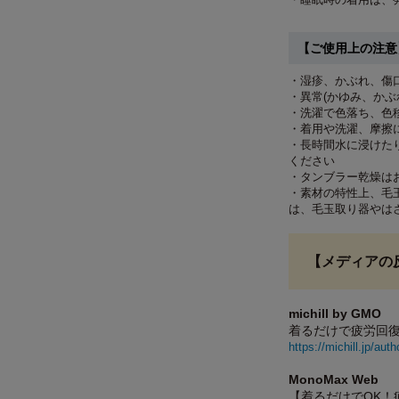
【ご使用上の注意
・湿疹、かぶれ、傷
・異常(かゆみ、かぶ
・洗濯で色落ち、色
・着用や洗濯、摩擦
・長時間水に浸けた
ください
・タンブラー乾燥は
・素材の特性上、毛
は、毛玉取り器やは
【メディアの
michill by GMO
着るだけで疲労回
https://michill.jp/au
MonoMax Web
【着るだけでOK