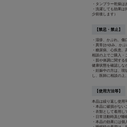
・タンブラー乾燥は
・洗濯しても効果は
少前後します）
【禁忌・禁止】
・湿疹、かぶれ、傷
・異常(かゆみ、かぶ
・糖尿病、心疾患、
相談の上でご購入・
・肌や体調に関する
健康状態を確認しな
・妊娠中の方は、現
し、医師に相談の上
【使用方法等】
本品は繰り返し使用
・本品に破損がない
・衣類として着用し
・日常活動時及び睡
・本品の効果には個
・睡眠時の着用は、