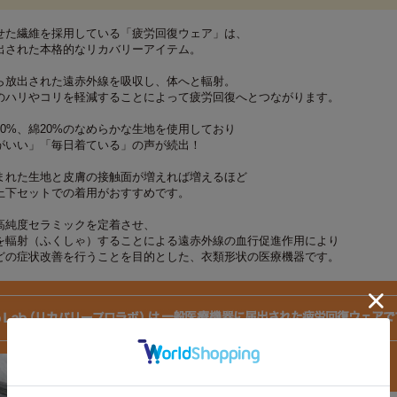
せた繊維を採用している「疲労回復ウェア」は、
出された本格的なリカバリーアイテム。
ら放出された遠赤外線を吸収し、体へと輻射。
のハリやコリを軽減することによって疲労回復へとつながります。
0%、綿20%のなめらかな生地を使用しており
がいい」「毎日着ている」の声が続出！
まれた生地と皮膚の接触面が増えれば増えるほど
上下セットでの着用がおすすめです。
高純度セラミックを定着させ、
を輻射（ふくしゃ）することによる遠赤外線の血行促進作用により
どの症状改善を行うことを目的とした、衣類形状の医療機器です。