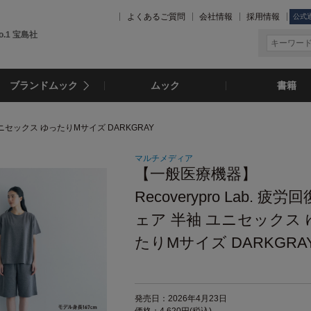
よくあるご質問
会社情報
採用情報
公式
.1 宝島社
ブランドムック
ムック
書籍
 ユニセックス ゆったりMサイズ DARKGRAY
マルチメディア
【一般医療機器】
Recoverypro Lab. 疲労
ェア 半袖 ユニセックス 
たりMサイズ DARKGRA
発売日：2026年4月23日