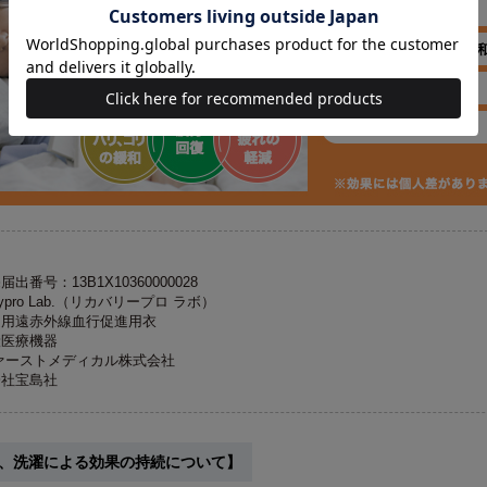
番号：13B1X10360000028
rypro Lab.（リカバリープロ ラボ）
庭用遠赤外線血行促進用衣
般医療機器
ァーストメディカル株式会社
会社宝島社
、洗濯による効果の持続について】