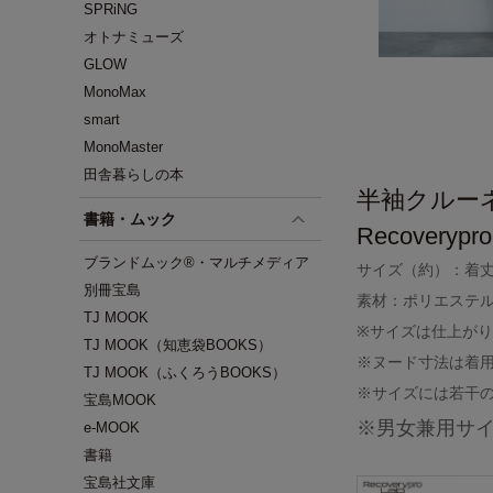
SPRiNG
オトナミューズ
GLOW
MonoMax
smart
MonoMaster
田舎暮らしの本
半袖クルー
書籍・ムック
Recovery
ブランドムック®・マルチメディア
サイズ（約）：着丈 6
別冊宝島
素材：ポリエステル
TJ MOOK
※サイズは仕上が
TJ MOOK（知恵袋BOOKS）
※ヌード寸法は着
TJ MOOK（ふくろうBOOKS）
※サイズには若干
宝島MOOK
※男女兼用サ
e-MOOK
書籍
宝島社文庫