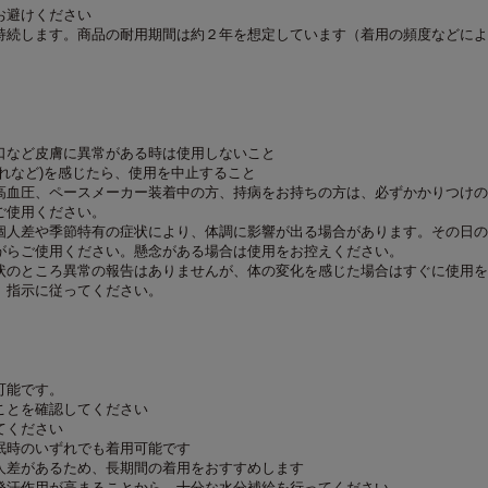
お避けください
持続します。商品の耐用期間は約２年を想定しています（着用の頻度などによ
口など皮膚に異常がある時は使用しないこと
れなど)を感じたら、使用を中止すること
高血圧、ペースメーカー装着中の方、持病をお持ちの方は、必ずかかりつけの
ご使用ください。
個人差や季節特有の症状により、体調に影響が出る場合があります。その日の
がらご使用ください。懸念がある場合は使用をお控えください。
状のところ異常の報告はありませんが、体の変化を感じた場合はすぐに使用を
、指示に従ってください。
可能です。
ことを確認してください
てください
眠時のいずれでも着用可能です
人差があるため、長期間の着用をおすすめします
発汗作用が高まることから、十分な水分補給を行ってください