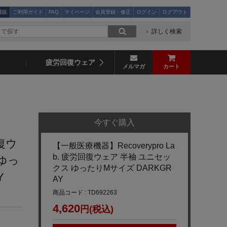
通販
ご利用ガイド
FAQ
マイページ
会員登録・修正
ログイン
ログアウト
詳しく検索
疲労回復ウェア
メルマガ
カート
今すぐ購入
回復ウ
【一般医療機器】Recoverypro La
b. 疲労回復ウェア 半袖 ユニセッ
ゆっ
クス ゆったりMサイズ DARKGR
Y
AY
商品コード : TD692263
4,620
円(税込)