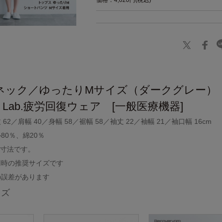
価格：4,620円(税込)
ネック／ゆったりMサイズ（ダークグレー）
pro Lab.疲労回復ウェア [一般医療機器]
2／肩幅 40／身幅 58／裾幅 58／袖丈 22／袖幅 21／袖口幅 16cm
80％、綿20％
り寸法です。
用時の推奨サイズです
の誤差があります
イズ